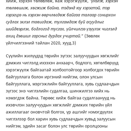
хийж, хэрхэн төлөвлөж, яаж хэрэгжүүлж,
“үнэлж, хэрхэн
төлөвшиж, хөгжиж байна, тэдэнд юу хэрэгтэй, тэр
хэрэгцээ нь хэрхэн өөрчлөгдөж байгаа талаар сонирхон
судлах эхлэл тавигдаж, тулгамдаж буй асуудлыг
шийдвэрлэх, бодлогод тусгах, үйлчилгээ үзүүлэх чиглэлд
ахиц дэвшил гарсныг дурдах учиртай.
” (Зөвлөх
үйлчилгээний тайлан 2020, хууд.3)
Сүүлийн жилүүдэд төрийн зүгээс залуучуудын хөгжлийг
дэмжих чиглэлд ихээхэн анхаарч, бодлого, хөтөлбөрүүд
хэрэгжүүлж байгаатай холбоотойгоор холбогдох төрийн
байгууллага болон иргэний нийгэм, олон улсын
байгууллага, мэргэжлийн байгууллага, хувь судлаачдын
зүгээс энэ чиглэлийн судалгаа, шинжилгээ хийх нь
нэмэгдэж байна. Төрөөс хийж байгаа судалгаанууд нь
ихэвчлэн залуучуудын хөгжлийг дэмжих төрийн үйл
ажиллагааг оновчтой болгох, үр ашгийг нэмэгдүүлэх
чиглэлээр бол харин хувь судлаачдын хувьд залуусын
нийгэм, эдийн засаг болон улс төрийн оролцооны