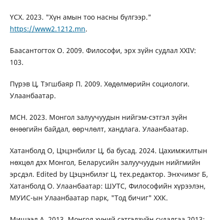
ҮСХ. 2023. "Хүн амын тоо насны бүлгээр."
https://www2.1212.mn
.
Баасантогтох О. 2009. Философи, эрх зүйн судлал XXIV:
103.
Пүрэв Ц, Тэгшбаяр П. 2009. Хөдөлмөрийн социологи.
Улаанбаатар.
МСН. 2023. Монгол залуучуудын нийгэм-сэтгэл зүйн
өнөөгийн байдал, өөрчлөлт, хандлага. Улаанбаатар.
Хатанболд О, Цэцэнбилэг Ц, ба бусад. 2024. Цахимжилтын
нөхцөл дэх Монгол, Беларусийн залуучуудын нийгмийн
эрсдэл. Edited by Цэцэнбилэг Ц, тех.редактор. Энхчимэг Б,
Хатанболд О. Улаанбаатар: ШУТС, Философийн хүрээлэн,
МУИС-ын Улаанбаатар парк, "Тод бичиг" ХХК.
Мишээл А. 2013. Монгол хүний сэтгэлзүйн судалгаа 2013: