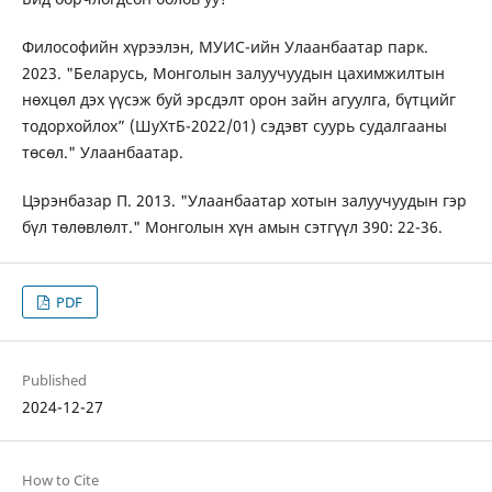
Философийн хүрээлэн, МУИС-ийн Улаанбаатар парк.
2023. "Беларусь, Монголын залуучуудын цахимжилтын
нөхцөл дэх үүсэж буй эрсдэлт орон зайн агуулга, бүтцийг
тодорхойлох” (ШуХтБ-2022/01) сэдэвт суурь судалгааны
төсөл." Улаанбаатар.
Цэрэнбазар П. 2013. "Улаанбаатар хотын залуучуудын гэр
бүл төлөвлөлт." Монголын хүн амын сэтгүүл 390: 22-36.
PDF
Published
2024-12-27
How to Cite