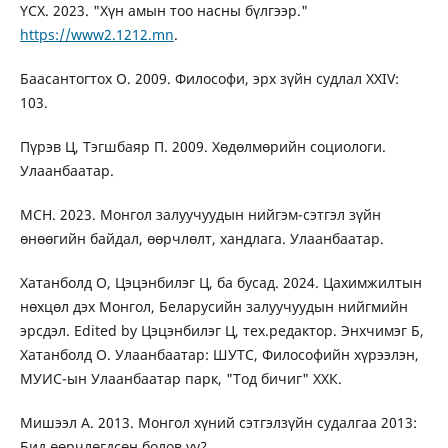
ҮСХ. 2023. "Хүн амын тоо насны бүлгээр."
https://www2.1212.mn
.
Баасантогтох О. 2009. Философи, эрх зүйн судлал XXIV:
103.
Пүрэв Ц, Тэгшбаяр П. 2009. Хөдөлмөрийн социологи.
Улаанбаатар.
МСН. 2023. Монгол залуучуудын нийгэм-сэтгэл зүйн
өнөөгийн байдал, өөрчлөлт, хандлага. Улаанбаатар.
Хатанболд О, Цэцэнбилэг Ц, ба бусад. 2024. Цахимжилтын
нөхцөл дэх Монгол, Беларусийн залуучуудын нийгмийн
эрсдэл. Edited by Цэцэнбилэг Ц, тех.редактор. Энхчимэг Б,
Хатанболд О. Улаанбаатар: ШУТС, Философийн хүрээлэн,
МУИС-ын Улаанбаатар парк, "Тод бичиг" ХХК.
Мишээл А. 2013. Монгол хүний сэтгэлзүйн судалгаа 2013:
Бид өөрчлөгдсөн болов уу?