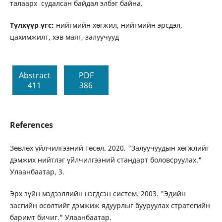
талаарх судалсан байдал элбэг байна.
Түлхүүр үгс:
нийгмийн хөгжил, нийгмийн эрсдэл,
цахимжилт, хэв маяг, залуучууд
Abstract
PDF
411
386
References
Зөвлөх үйлчилгээний төсөл. 2020. "Залуучуудын хөгжлийг
дэмжих нийтлэг үйлчилгээний стандарт боловсруулах."
Улаанбаатар, 3.
Эрх зүйн мэдээллийн нэгдсэн систем. 2003. "Эдийн
засгийн өсөлтийг дэмжиж ядуурлыг бууруулах стратегийн
баримт бичиг." Улаанбаатар.