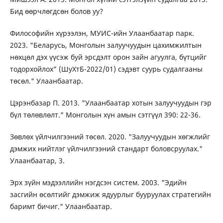
Бид өөрчлөгдсөн болов уу?
Философийн хүрээлэн, МУИС-ийн Улаанбаатар парк.
2023. "Беларусь, Монголын залуучуудын цахимжилтын
нөхцөл дэх үүсэж буй эрсдэлт орон зайн агуулга, бүтцийг
тодорхойлох” (ШуХтБ-2022/01) сэдэвт суурь судалгааны
төсөл." Улаанбаатар.
Цэрэнбазар П. 2013. "Улаанбаатар хотын залуучуудын гэр
бүл төлөвлөлт." Монголын хүн амын сэтгүүл 390: 22-36.
Зөвлөх үйлчилгээний төсөл. 2020. "Залуучуудын хөгжлийг
дэмжих нийтлэг үйлчилгээний стандарт боловсруулах."
Улаанбаатар, 3.
Эрх зүйн мэдээллийн нэгдсэн систем. 2003. "Эдийн
засгийн өсөлтийг дэмжиж ядуурлыг бууруулах стратегийн
баримт бичиг." Улаанбаатар.