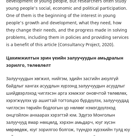
development of young people, but researchers often study
young people's social, economic and political participation.
One of them is the beginning of the interest in young
people's growth and development, what they need, how
they change their needs, and the progress made in solving
problems, including them in policies and providing services
is a benefit of this article (Consultancy Project, 2020).
Цахимжилтын эрин үеийн залуучуудын амьдралын
зорилго, төлөвлөлт
Залуучуудын хөгжил, нийгэм, эдийн засгийн аюулгүй
байдлыг хангах асуудлын хүрээнд залуучуудын асуудлыг
шийдвэрлэхэд чиглэсэн арга хэмжээг оновчтой төлөвлөх,
хэрэгжүүлэх үр ашигтай тогтолцоо бүрдүүлэх, залуучуудад
чиглэсэн төрийн бодлогын үр нөлөөг нэмэгдүүлэхэд
онцгойлон анхаарах хэрэгтэй юм. Эдүгээ Монголын
залуучууд ямар нөхцөлд, хэрхэн амьдарч, юуг хүсэн
мөрөөдөж, юуг зорилгоо болгож, түүндээ хүрэхийн тулд юу