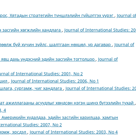
рос, Хятадын стратегийн түншлэлийн гүйцэтгэх үүрэг
,
Journal o
йн засгийн хөгжлийн хандлага
,
Journal of International Studies: 20
лөөлж буй хүчин зүйлс, шалтгаан нөхцөл, үр дагавар
,
Journal of
л явц дахь үндэсний эдийн засгийн тогтолцоо
,
Journal of
urnal of International Studies: 2001, No 2
ршил
,
Journal of International Studies: 2006, No 1
ршлага, сургамж, чиг хандлага
,
Journal of International Studies: 2
ат ажиллагааны асуудлыг хөндсөн нэгэн шинэ бүтээлийн тухай
,
3, 4
 Америкийн худалдаа, эдийн засгийн харилцаа, хамтын
ternational Studies: 2007, No 2
ломж, эрсдэл
,
Journal of International Studies: 2003, No 4