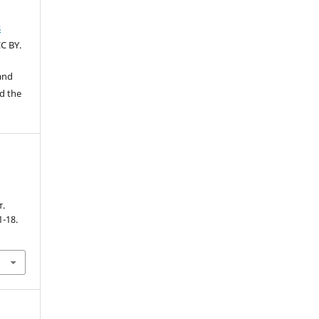
s
C BY.
 and
d the
т.
1-18.