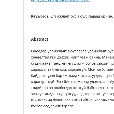
Keywords:
уламжлалт бус аюул, гадаад орчин
Abstract
Өнөөдөр уламжлалт аюулаасаа уламжлалт бус 
хөнөөлтэй гэж дэлхий нийт үзэж байна. Манай
судалгааны ганц нэг өгүүлэл ч болов үзэхийг 
харамсалтай нь олж харсангүй. Монгол Улсын
байдлын үзэл баримтлалд ч энэ асуудлыг тухай
харагдсангүй. Энэ бүхнээс үзэхэд уламжлалт б
төдийлөн ач холбогдол өгөхгүй байгаа мэт сэтг
энэ тулгамдсан хурц асуудалд төр засаг, улс т
шинжээчид болон олон нийтийн анхаарлыг хан
бэсрэг өгүүллийг тэрлэв.