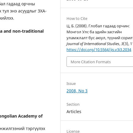
бал гадаад орчны
х тул энэ асуудлыг ЗХА-
хийлээ.
How to Cite
Ц, Б. (2008). Глобал гадаад орчин:
a and non-traditional
Монгол Улс ба эдийн засгийн
уламжлалт бус аюул, түүний сорил
Journal of International Studies
,
3
(3), 1
https://doi.org/10.5564/jis.v3i3.2034
More Citation Formats
Issue
2008, No 3
Section
Articles
 Mongolian Academy of
нжилгээний тэргүүлэх
License