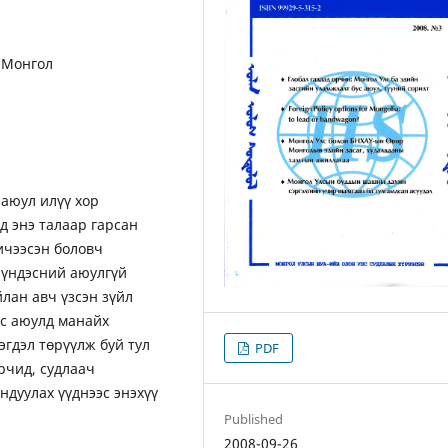
, Монгол
аюул илүү хор
д энэ талаар гарсан
хичээсэн боловч
 үндэсний аюулгүй
лан авч үзсэн зүйл
ус аюулд манайх
эгдэл төрүүлж буй тул
PDF
өрчид, судлаач
дуулах үүднээс энэхүү
Published
2008-09-26