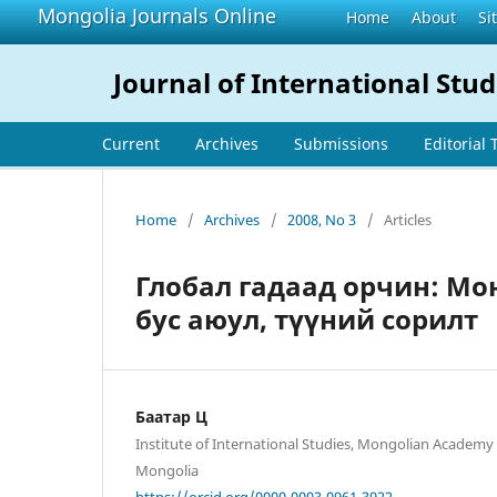
Mongolia Journals Online
Home
About
Si
Journal of International Stud
Current
Archives
Submissions
Editorial
Home
/
Archives
/
2008, No 3
/
Articles
Глобал гадаад орчин: Мо
бус аюул, түүний сорилт
Баатар Ц
Institute of International Studies, Mongolian Academy 
Mongolia
https://orcid.org/0000-0003-0961-3922