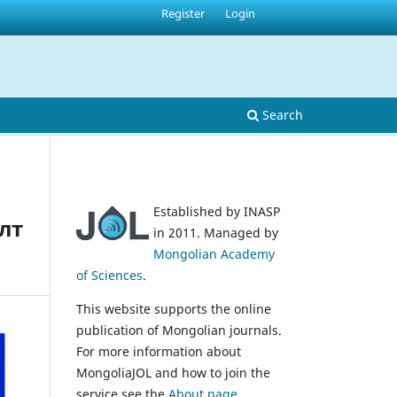
Register
Login
Search
Established by INASP
лт
in 2011. Managed by
Mongolian Academy
of Sciences
.
This website supports the online
publication of Mongolian journals.
For more information about
MongoliaJOL and how to join the
service see the
About page
.