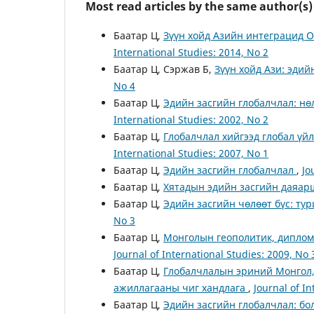
Most read articles by the same author(s)
Баатар Ц,
Зүүн хойд Азийн интеграцид О
International Studies: 2014, No 2
Баатар Ц, Сэржав Б,
Зүүн хойд Ази: эди
No 4
Баатар Ц,
Эдийн засгийн глобалчлал: нө
International Studies: 2002, No 2
Баатар Ц,
Глобалчлал хийгээд глобал үй
International Studies: 2007, No 1
Баатар Ц,
Эдийн засгийн глобалчлал
,
Jo
Баатар Ц,
Хятадын эдийн засгийн даяа
Баатар Ц,
Эдийн засгийн чөлөөт бүс: ту
No 3
Баатар Ц,
Монголын геополитик, диплом
Journal of International Studies: 2009, No 
Баатар Ц,
Глобалчлалын эриний Монгол,
ажиллагааны чиг хандлага
,
Journal of In
Баатар Ц,
Эдийн засгийн глобалчлал: бо