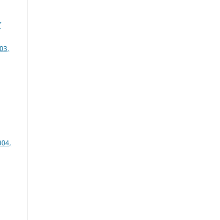
f
03,
004,