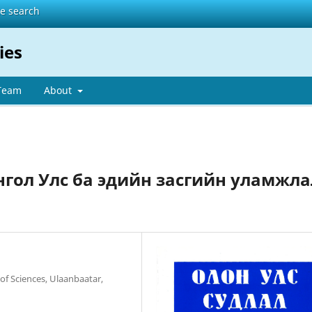
te search
ies
 Team
About
нгол Улс ба эдийн засгийн уламжла
of Sciences, Ulaanbaatar,