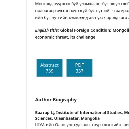
Монголд нүүрлэж буй уламжлалт бус аюул гло
нөлөөгөөр хүссэн хүсээгүй бүс нутгийг ч хамра
ийн бүс нутгийн хэмжээнд авч үзэх оролдлого 
English title:
Global Foreign Condition: Mongoli
economic threat, its challenge
Abstract
PDF
739
337
Author Biography
Баатар Ц,
Institute of International Studies,
Sciences, Ulaanbaatar, Mongolia
ШУА-ийн Олон улс судлалын хүрээлэнгийн ши