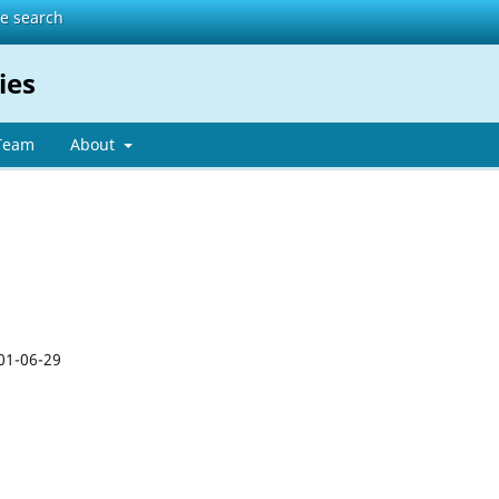
te search
ies
 Team
About
01-06-29