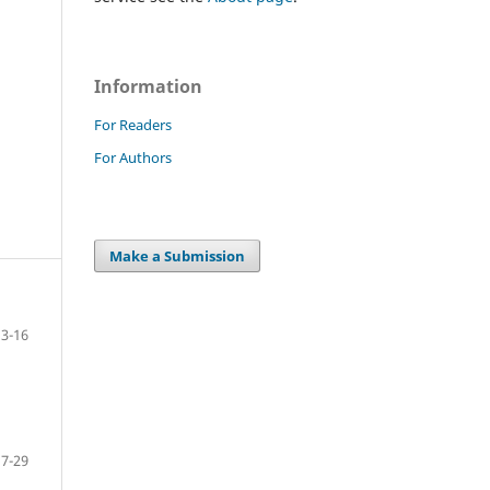
Information
For Readers
For Authors
Make a Submission
3-16
17-29