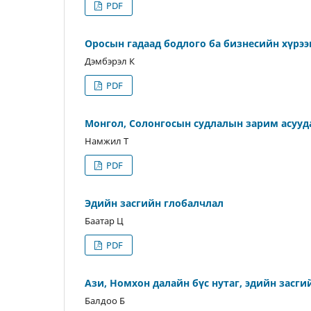
PDF
Оросын гадаад бодлого ба бизнесийн хүрэ
Дэмбэрэл К
PDF
Монгол, Солонгосын судлалын зарим асууд
Намжил Т
PDF
Эдийн засгийн глобалчлал
Баатар Ц
PDF
Ази, Номхон далайн бүс нутаг, эдийн засг
Балдоо Б