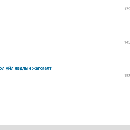
в
139
145
гол үйл явдлын жагсаалт
152