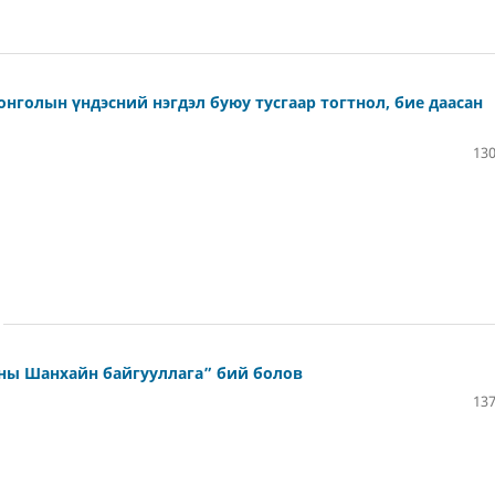
нголын үндэсний нэгдэл буюу тусгаар тогтнол, бие даасан
130
ны Шанхайн байгууллага” бий болов
137