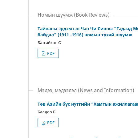
Номын шүүмж (Book Reviews)
Тайваны эрдэмтэн Чан Чи Сионы “Гадаад Мо
байдал” (1911 -1916) номын тухай шүүмж
Батсайхан О
PDF
Мэдээ, мэдээлэл (News and Information)
Төв Азийн бүс нутгийн “Хамтын ажиллагаа
Балдоо Б
PDF