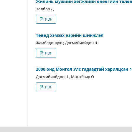
Жилинь мужийн хөгжлийн өнөөгийн төлө
Золбоо Д
PDF
Төвөд хэмээх нэрийн шинжлэл
Жамбадондүв ; Догмийчойдон Ш
PDF
2000 онд Монгол Улс гадаадтай харилцсан 
Догмийчойдон Ш, Мөнхбаяр О
PDF