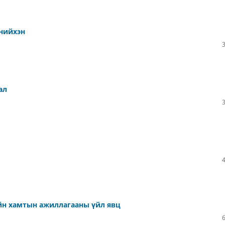
энийхэн
ал
ийн хамтын ажиллагааны үйл явц