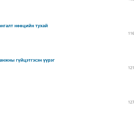
ангалт нөөцийн тухай
116
анжны гүйцэтгэсэн үүрэг
121
127