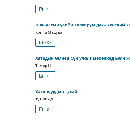
PDF
Юан улсын үеийн Хархорум дахь хүнсний х
Коичи Мацуда
PDF
Хятадын Өмнөд Сүн улсыг мөхөөхөд Баян ж
Төмөр Н
PDF
Хаккачуудын тухай
Түвшин Д
PDF