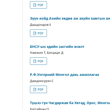
PDF
Зүүн хойд Азийн хөдөө аж ахуйн хамтын 
Дашдондов Х
PDF
БНСУ-ын эдийн засгийн өсөлт
Намжил Т, Батцэцэг Д
PDF
Р.Ф.Унгерний Монгол дахь ажиллагаа
Дамдинсүрэн С
PDF
Түшээ гүн Чагдаржав ба Хятад, Opoc, Монго
Батсайхан О