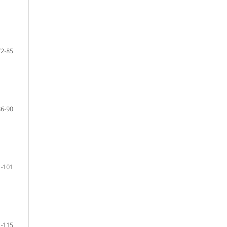
72-85
86-90
-101
-115