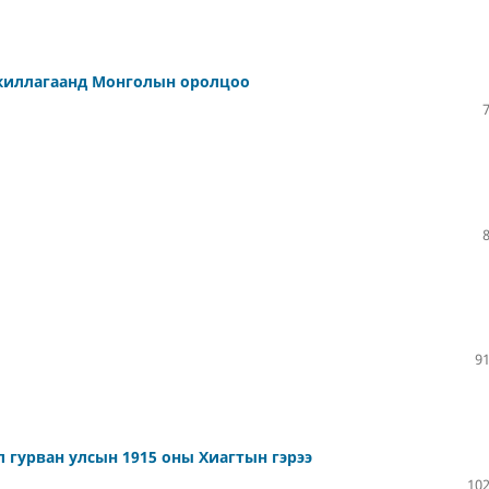
ажиллагаанд Монголын оролцоо
91
л гурван улсын 1915 оны Хиагтын гэрээ
102