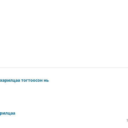
харилцаа тогтоосон нь
арилцаа