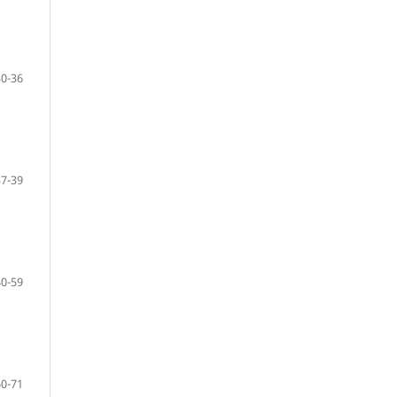
30-36
37-39
40-59
60-71