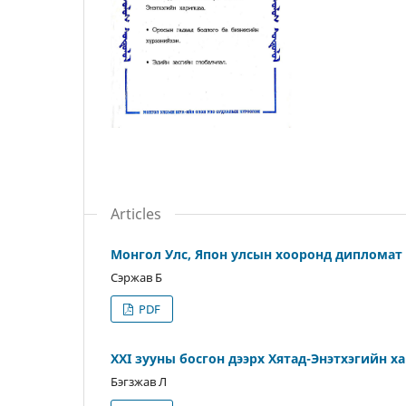
Articles
Монгол Улс, Япон улсын хооронд дипломат 
Сэржав Б
PDF
XXI зууны босгон дээрх Хятад-Энэтхэгийн х
Бэгзжав Л