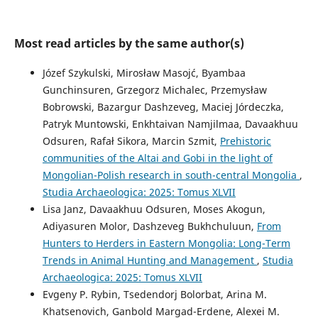
Most read articles by the same author(s)
Józef Szykulski, Mirosław Masojć, Byambaa
Gunchinsuren, Grzegorz Michalec, Przemysław
Bobrowski, Bazargur Dashzeveg, Maciej Jórdeczka,
Patryk Muntowski, Enkhtaivan Namjilmaa, Davaakhuu
Odsuren, Rafał Sikora, Marcin Szmit,
Prehistoric
communities of the Altai and Gobi in the light of
Mongolian-Polish research in south-central Mongolia
,
Studia Archaeologica: 2025: Tomus XLVII
Lisa Janz, Davaakhuu Odsuren, Moses Akogun,
Adiyasuren Molor, Dashzeveg Bukhchuluun,
From
Hunters to Herders in Eastern Mongolia: Long-Term
Trends in Animal Hunting and Management
,
Studia
Archaeologica: 2025: Tomus XLVII
Evgeny P. Rybin, Tsedendorj Bolorbat, Arina M.
Khatsenovich, Ganbold Margad-Erdene, Alexei M.