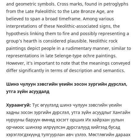
and geometric symbols. Cross marks, found in petroglyphs
from the Late Paleolithic to the Late Bronze Age, are
believed to span a broad timeframe. Among various
interpretations of these Neolithic-associated signs, the
hypothesis linking them to fire and possibly representing a
group’s hearth is considered plausible. Neolithic rock
paintings depict people in a rudimentary manner, similar to
representations in late Selenge-type ochre paintings.
However, it’s important to note that the meanings conveyed
differ significantly in terms of description and semantics.
Шинэ чулуун зэвсгийн үеийн зосон зургийн дүрслэл,
утга зүйн асуудалд
Хураангуй:
Тус өгүүлэлд шинэ чулуун зэвсгийн үеийн
хадны зосон зургийн дүрслэл, утга зүйн асуудлыг Хангайн
нурууны баруун өмнөд хэсэгт орших Их хайрхан уулын
орчмоос шинээр илрүүлсэн дурсгалууд хийгээд бусад
хэрэглэгдэхүүнд тулгуурлан авч үзлээ. Мөстлөгийн дараах