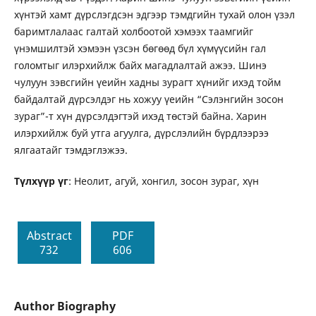
хүнтэй хамт дүрслэгдсэн эдгээр тэмдгийн тухай олон үзэл
баримтлалаас галтай холбоотой хэмээх таамгийг
үнэмшилтэй хэмээн үзсэн бөгөөд бүл хүмүүсийн гал
голомтыг илэрхийлж байх магадлалтай ажээ. Шинэ
чулуун зэвсгийн үеийн хадны зурагт хүнийг ихэд тойм
байдалтай дүрсэлдэг нь хожуу үеийн “Сэлэнгийн зосон
зураг”-т хүн дүрсэлдэгтэй ихэд төстэй байна. Харин
илэрхийлж буй утга агуулга, дүрслэлийн бүрдлээрээ
ялгаатайг тэмдэглэжээ.
Түлхүүр үг
: Неолит, агуй, хонгил, зосон зураг, хүн
Abstract
PDF
732
606
Author Biography