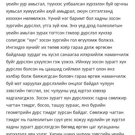
үеийн уур амьсгал, түүнээс улбаалсан хүрээлэн буй орчны
хувьсал хүмүүсийн ахуй амьдрал, оюун сэтгэлгээнд
ихээхэн нөлөөлжээ. Үүний нэг баримт бол хадны зосон
зургийн дүрслэл, утга зүй юм. Энэ үед дээд палеолитын
үеийн амьтан зурах тогтсон гэмээр дүрслэл хүнээр
солигдож “хүн” зосон зургийн гол өгүүлэмж болжээ.
Ингэхдээ хүнийг их төлөв хоёр гараа дэлж өргөсөн
байдлаар зурдаг нь хүсэл санаагаа илэрхийлж наманчилж
буйг дүрслэн үзүүлсэн гэж үзжээ. Ийнхүү зосон зурагт хүн
дүрслэх болсон нь цаашид сийлмэл зурагт олон янз
хэлбэр болж баяжигдсан боловч гараа өргөж наманчилж
буй мэт харуулах дүрслэлийн онцлог байдал чулуун
зэвсгийн төгсгөл, зэс чулууны үед хүртэл хэвээр
хадгалагджээ. Зосон зурагт хүн дүрслэхээс гадна сөөлжир
чагтан тэмдэг, босоо, ташуу зураас, янз бүрийн
геометрийн дүрс тэмдэг зурсан байдаг. Сөөлжир чагтан
тэмдэг нь палеолитын сүүл үеэс хожуу хүрлийн үе хүртэл
хадны зурагт дүрслэгдсэн бөгөөд өргөн цаг хугацааны
хүрээлэлд авч үздэг. Харин шинэ чулуун зэвсгийн үеийн