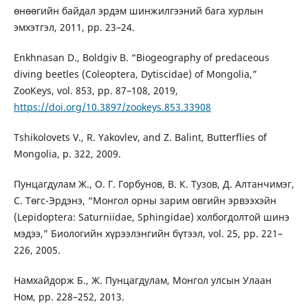
өнөөгийн байдал эрдэм шинжилгээний бага хурлын
эмхэтгэл, 2011, pp. 23–24.
Enkhnasan D., Boldgiv B. “Biogeography of predaceous
diving beetles (Coleoptera, Dytiscidae) of Mongolia,”
ZooKeys, vol. 853, pp. 87–108, 2019,
https://doi.org/10.3897/zookeys.853.33908
Tshikolovets V., R. Yakovlev, and Z. Balint, Butterflies of
Mongolia, p. 322, 2009.
Пунцагдулам Ж., О. Г. Горбунов, В. К. Тузов, Д. Алтанчимэг,
С. Төгс-Эрдэнэ, “Монгол орны зарим овгийн эрвээхэйн
(Lepidoptera: Saturniidae, Sphingidae) холбогдолтой шинэ
мэдээ,” Биологийн хүрээлэнгийн бүтээл, vol. 25, pp. 221–
226, 2005.
Намхайдорж Б., Ж. Пунцагдулам, Монгол улсын Улаан
Ном, pp. 228–252, 2013.