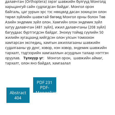
далавчтан (Orthoptera) зэрэг шавжийн бүлгүүд Монголд
харьцангуй сайн судлагдсан байдаг. Монгол орон
байгаль, цаг уурын эрс тэс нөхцөлд дасан зохицсон олон
төрөл зүйлийн шавжтай бөгөөд Монгол орны болон Төв
Азийн эндемик зүйл олон. Хамгийн олон эндемик зүйл
хатуу далавчтан (481 зүйл), ижил далавчтаны (208 зүйл)
багуудаас бүртгэгдсэн байдаг. Энэхүү тоймд сүүлийн 50
жилийн хугацаанд хийгдсэн олон улсын томоохон
хамтарсан экспедиц, хамтын ажиллагааны шавжийн
судалгааны үр дүнг, ховор, нэн ховор, эндемик шавжийн
тархалт, тэдгээрийн хамгааллын асуудлын талаар нэгтгэн
оруулав.
Түлхүүр үг
: Монгол орон, шавжийн аймаг,
тархалт, олон янз байдал, хамгаалал
PDF 231
PDF-
Abstract
Mongolian
404
161