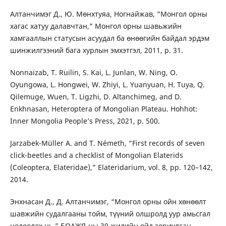
Алтанчимэг Д., Ю. Мөнхтуяа, Ногнайжав, “Монгол орны
хагас хатуу далавчтан,” Монгол орны шавьжийн
хамгааллын статусын асуудал ба өнөөгийн байдал эрдэм
шинжилгээний бага хурлын эмхэтгэл, 2011, p. 31.
Nonnaizab, T. Ruilin, S. Kai, L. Junlan, W. Ning, O.
Oyungowa, L. Hongwei, W. Zhiyi, L. Yuanyuan, H. Tuya, Q.
Qilemuge, Wuen, T. Ligzhi, D. Altanchimeg, and D.
Enkhnasan, Heteroptera of Mongolian Plateau. Hohhot:
Inner Mongolia People’s Press, 2021, p. 500.
Jarzabek-Müller A. and T. Németh, “First records of seven
click-beetles and a checklist of Mongolian Elaterids
(Coleoptera, Elateridae),” Elateridarium, vol. 8, pp. 120–142,
2014.
Энхнасан Д., Д. Алтанчимэг, “Монгол орны ойн хөнөөлт
шавжийн судалгааны тойм, түүний олшролд уур амьсгал
нөлөөлөх нь,” БОАЖЯ-ны 30 жилийн ойд зориулсан