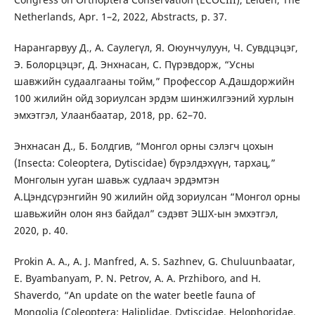
Netherlands, Apr. 1–2, 2022, Abstracts, p. 37.
Нарангарвуу Д., A. Саулегүл, Я. Оюунчулуун, Ч. Сувдцэцэг,
Э. Болорцэцэг, Д. Энхнасан, С. Пүрэвдорж, “Усны
шавжийн судаалгааны тойм,” Профессор А.Дашдоржийн
100 жилийн ойд зориулсан эрдэм шинжилгээний хурлын
эмхэтгэл, Улаанбаатар, 2018, pp. 62–70.
Энхнасан Д., Б. Болдгив, “Монгол орны сэлэгч цохын
(Insecta: Coleoptera, Dytiscidae) бүрэлдэхүүн, тархац,”
Монголын ууган шавьж судлаач эрдэмтэн
А.Цэндсүрэнгийн 90 жилийн ойд зориулсан “Монгол орны
шавьжийн олон янз байдал” сэдэвт ЭШХ-ын эмхэтгэл,
2020, p. 40.
Prokin A. A., A. J. Manfred, A. S. Sazhnev, G. Chuluunbaatar,
E. Byambanyam, P. N. Petrov, A. A. Przhiboro, and H.
Shaverdo, “An update on the water beetle fauna of
Mongolia (Coleoptera: Haliplidae, Dytiscidae, Helophoridae,