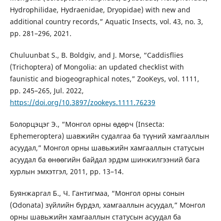
Hydrophilidae, Hydraenidae, Dryopidae) with new and
additional country records,” Aquatic Insects, vol. 43, no. 3,
pp. 281–296, 2021.
Chuluunbat S., B. Boldgiv, and J. Morse, “Caddisflies
(Trichoptera) of Mongolia: an updated checklist with
faunistic and biogeographical notes,” ZooKeys, vol. 1111,
pp. 245–265, Jul. 2022,
https://doi.org/10.3897/zookeys.1111.76239
Болорцэцэг Э., “Монгол орны өдөрч (Insecta:
Ephemeroptera) шавжийн судалгаа ба түүний хамгааллын
асуудал,” Монгол орны шавьжийн хамгааллын статусын
асуудал ба өнөөгийн байдал эрдэм шинжилгээний бага
хурлын эмхэтгэл, 2011, pp. 13–14.
Буянжаргал Б., Ч. Гантигмаа, “Монгол орны сонын
(Odonata) зүйлийн бүрдэл, хамгааллын асуудал,” Монгол
орны шавьжийн хамгааллын статусын асуудал ба