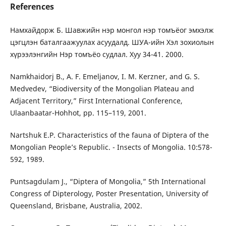
References
Намхайдорж Б. Шавжийн нэр монгол нэр томъёог эмхэлж
цэгцлэн баталгаажуулах асуудалд. ШУА-ийн Хэл зохиолын
хүрээлэнгийн Нэр томъёо судлал. Хуу 34-41. 2000.
Namkhaidorj B., A. F. Emeljanov, I. M. Kerzner, and G. S.
Medvedev, “Biodiversity of the Mongolian Plateau and
Adjacent Territory,” First International Conference,
Ulaanbaatar-Hohhot, pp. 115–119, 2001.
Nartshuk E.P. Characteristics of the fauna of Diptera of the
Mongolian People’s Republic. - Insects of Mongolia. 10:578-
592, 1989.
Puntsagdulam J., “Diptera of Mongolia,” 5th International
Congress of Dipterology, Poster Presentation, University of
Queensland, Brisbane, Australia, 2002.