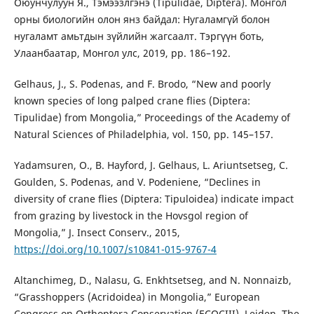
Оюунчулуун Я., Тэмээзлгэнэ (Tipulidae, Diptera). Монгол
орны биологийн олон янз байдал: Нугаламгүй болон
нугаламт амьтдын зүйлийн жагсаалт. Тэргүүн боть,
Улаанбаатар, Монгол улс, 2019, pp. 186–192.
Gelhaus, J., S. Podenas, and F. Brodo, “New and poorly
known species of long palped crane flies (Diptera:
Tipulidae) from Mongolia,” Proceedings of the Academy of
Natural Sciences of Philadelphia, vol. 150, pp. 145–157.
Yadamsuren, O., B. Hayford, J. Gelhaus, L. Ariuntsetseg, C.
Goulden, S. Podenas, and V. Podeniene, “Declines in
diversity of crane flies (Diptera: Tipuloidea) indicate impact
from grazing by livestock in the Hovsgol region of
Mongolia,” J. Insect Conserv., 2015,
https://doi.org/10.1007/s10841-015-9767-4
Altanchimeg, D., Nalasu, G. Enkhtsetseg, and N. Nonnaizb,
“Grasshoppers (Acridoidea) in Mongolia,” European
Congress on Orthoptera Conservation (ECOCIII), Leiden, The