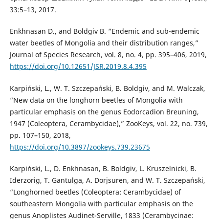
33:5–13, 2017.
Enkhnasan D., and Boldgiv B. “Endemic and sub-endemic
water beetles of Mongolia and their distribution ranges,”
Journal of Species Research, vol. 8, no. 4, pp. 395–406, 2019,
https://doi.org/10.12651/JSR.2019.8.4.395
Karpiński, L., W. T. Szczepański, B. Boldgiv, and M. Walczak,
“New data on the longhorn beetles of Mongolia with
particular emphasis on the genus Eodorcadion Breuning,
1947 (Coleoptera, Cerambycidae),” ZooKeys, vol. 22, no. 739,
pp. 107–150, 2018,
https://doi.org/10.3897/zookeys.739.23675
Karpiński, L., D. Enkhnasan, B. Boldgiv, L. Kruszelnicki, B.
Iderzorig, T. Gantulga, A. Dorjsuren, and W. T. Szczepański,
“Longhorned beetles (Coleoptera: Cerambycidae) of
southeastern Mongolia with particular emphasis on the
genus Anoplistes Audinet-Serville, 1833 (Cerambycinae: