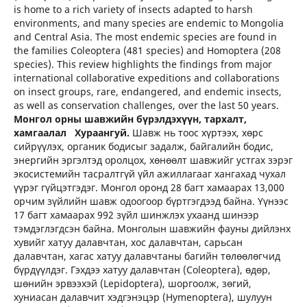
is home to a rich variety of insects adapted to harsh
environments, and many species are endemic to Mongolia
and Central Asia. The most endemic species are found in
the families Coleoptera (481 species) and Homoptera (208
species). This review highlights the findings from major
international collaborative expeditions and collaborations
on insect groups, rare, endangered, and endemic insects,
as well as conservation challenges, over the last 50 years.
Монгол орны шавжийн бүрэлдэхүүн, тархалт,
хамгаалал
Хураангуй.
Шавж нь тоос хүртээх, хөрс
сийрүүлэх, органик бодисыг задалж, байгалийн бодис,
энергийн эргэлтэд оролцох, хөнөөлт шавжийг устгах зэрэг
экосистемийн тасралтгүй үйл ажиллагааг хангахад чухал
үүрэг гүйцэтгэдэг. Монгол оронд 28 багт хамаарах 13,000
орчим зүйлийн шавж одоогоор бүртгэгдээд байна. Үүнээс
17 багт хамаарах 992 зүйл шинжлэх ухаанд шинээр
тэмдэглэгдсэн байна. Монголын шавжийн фауны дийлэнх
хувийг хатуу далавчтан, хос далавчтан, сарьсан
далавчтан, хагас хатуу далавчтаны багийн төлөөлөгчид
бүрдүүлдэг. Гэхдээ хатуу далавчтан (Coleoptera), өдөр,
шөнийн эрвээхэй (Lepidoptera), шоргоолж, зөгий,
хуниасан далавчит хэдгэнэцэр (Hymenoptera), шулуун