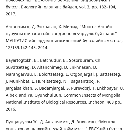
бүтээл. Биологийн олон янз байдал, vol. 3, pp. 182–194,
2017.
Алтанчимэг, Д. Энхнасан, Х. Мичид, “Монгол Алтайн
нурууны шинэсэн ойн санд хөнөөл учруулж буй шавж”
МУШУТИС-ийн эрдэм шинжилгээний бүтээлийн эмхэтгэл,
12/159:142-145, 2014.
Bayartogtokh, B., Batchudur, B., Sosorburam, Ch.
Suvdtsetseg, D. Altanchimeg, D. Enkhnasan, D.
Narangarvuu, E. Bolortsetseg, E. Otgonjargal, J. Battsesteg,
J. Munkhbat, L. Hureltsetseg, N. Tsagaantsooj, P.
Jargalsaikhan, S. Badamjargal, S. Purevdorj, T. Enkhbayar, U.
Aibek, and Ya. Oyunchuluun, Common Insects of Mongolia.
National Institute of Biological Resources, Incheon, 468 pp.,
2016.
Пунцагдулам Ж., Д. Алтанчимэг, Д. Энхнасан. “Монгол
орны ховор шавжийн тухай тойм мэдээ” ЕБСХ-ийн бүтээл,