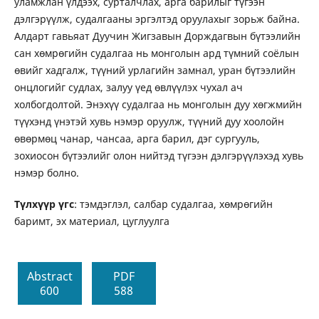
уламжлан үлдээх, сурталчлах, арга барилыг түгээн
дэлгэрүүлж, судалгааны эргэлтэд оруулахыг зорьж байна.
Алдарт гавьяат Дуучин Жигзавын Дорждагвын бүтээлийн
сан хөмрөгийн судалгаа нь монголын ард түмний соёлын
өвийг хадгалж, түүний урлагийн замнал, уран бүтээлийн
онцлогийг судлах, залуу үед өвлүүлэх чухал ач
холбогдолтой. Энэхүү судалгаа нь монголын дуу хөгжмийн
түүхэнд үнэтэй хувь нэмэр оруулж, түүний дуу хоолойн
өвөрмөц чанар, чансаа, арга барил, дэг сургууль,
зохиосон бүтээлийг олон нийтэд түгээн дэлгэрүүлэхэд хувь
нэмэр болно.
Түлхүүр үгс
: тэмдэглэл, салбар судалгаа, хөмрөгийн
баримт, эх материал, цуглуулга
Abstract
PDF
600
588