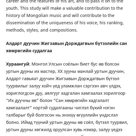
career and the features of his art, and to pass it on to the
youth. This study will make a valuable contribution to the
history of Mongolian music and will contribute to the
dissemination of the uniqueness of his voice, his ranking,
methods, styles, and compositions.
Алдарт дуучин Жигзавын Дорждагвын бүтээлийн сан
хөмрөгийн судалгаа
Хураангуй
: Монгол Улсын соёлын биет бус өв болсон
уртын дууны их мастер, ХХ зууны манлай уртын дуучин,
Алдарт гавьяат дуучин Жигзавын Дорждагвын бүтээл
туурвилыг залуу хойч үед уламжлан сэргээн авч үлдэх,
хориглогдсон дуу, аялгууг хадгалан хамгаалах зорилгоор
“Их дуучны өв” болон “Сан хөмрөгийн хадгалалт
хамгаалалт” нэртэй судалгааны чиглэл бүхий нэгэн
талбарыг буй болгосон нь энэхүү өгүүллийн үндэслэл
болно. Иймд түүний уртын дууны өв соёл, бүтээл туурвил,
уртын дууны хөгжилд оруулсан хувь нэмэр, залуу үедээ