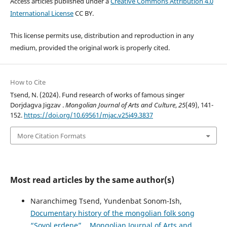
Access articles published under a
Creative Commons Attribution 4.0
International License
CC BY.
This license permits use, distribution and reproduction in any
medium, provided the original work is properly cited.
How to Cite
Tsend, N. (2024). Fund research of works of famous singer
Dorjdagva Jigzav .
Mongolian Journal of Arts and Culture
,
25
(49), 141-
152.
https://doi.org/10.69561/mjac.v25i49.3837
More Citation Formats
Most read articles by the same author(s)
Naranchimeg Tsend, Yundenbat Sonom-Ish,
Documentary history of the mongolian folk song
“Soyol erdene”.
,
Mongolian Journal of Arts and