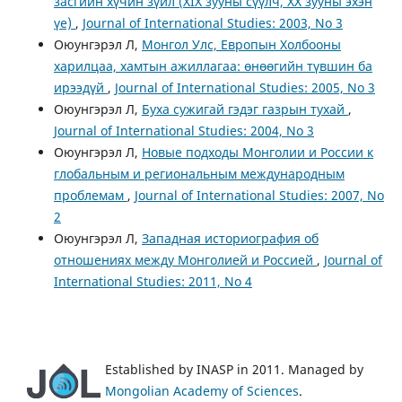
засгийн хүчин зүйл (XIX зууны сүүлч, XX зууны эхэн
үе)
,
Journal of International Studies: 2003, No 3
Оюунгэрэл Л,
Монгол Улс, Европын Холбооны
харилцаа, хамтын ажиллагаа: өнөөгийн түвшин ба
ирээдүй
,
Journal of International Studies: 2005, No 3
Оюунгэрэл Л,
Буха сужигай гэдэг газрын тухай
,
Journal of International Studies: 2004, No 3
Оюунгэрэл Л,
Новые подходы Монголии и России к
глобальным и региональным международным
проблемам
,
Journal of International Studies: 2007, No
2
Оюунгэрэл Л,
Западная историография об
отношениях между Монголией и Россией
,
Journal of
International Studies: 2011, No 4
Established by INASP in 2011. Managed by
Mongolian Academy of Sciences
.