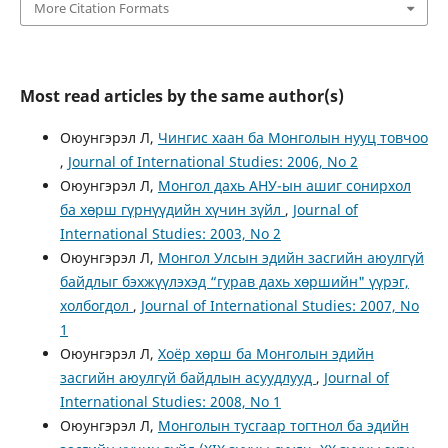
More Citation Formats
Most read articles by the same author(s)
Оюунгэрэл Л,
Чингис хаан ба Монголын нууц товчоо
,
Journal of International Studies: 2006, No 2
Оюунгэрэл Л,
Монгол дахь АНУ-ын ашиг сонирхол
ба хөрш гүрнүүдийн хүчин зүйл
,
Journal of
International Studies: 2003, No 2
Оюунгэрэл Л,
Монгол Улсын эдийн засгийн аюулгүй
байдлыг бэхжүүлэхэд “гурав дахь хөршийн" үүрэг,
холбогдол
,
Journal of International Studies: 2007, No
1
Оюунгэрэл Л,
Хоёр хөрш ба Монголын эдийн
засгийн аюулгүй байдлын асуудлууд
,
Journal of
International Studies: 2008, No 1
Оюунгэрэл Л,
Монголын тусгаар тогтнол ба эдийн