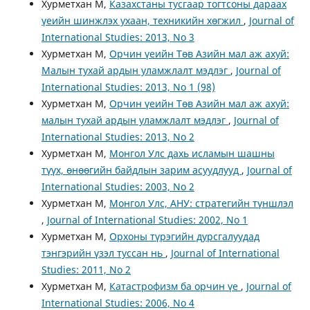
Хурметхан М,
Казахстаны тусгаар тогтсоны дараах
үеийн шинжлэх ухаан, техникийн хөгжил
,
Journal of
International Studies: 2013, No 3
Хурметхан М,
Орчин үеийн Төв Азийн мал аж ахуй:
Малын тухай ардын уламжлалт мэдлэг
,
Journal of
International Studies: 2013, No 1 (98)
Хурметхан М,
Орчин үеийн Төв Азийн мал аж ахуй:
малын тухай ардын уламжлалт мэдлэг
,
Journal of
International Studies: 2013, No 2
Хурметхан М,
Монгол Улс дахь исламын шашны
түүх, өнөөгийн байдлын зарим асуудлууд
,
Journal of
International Studies: 2003, No 2
Хурметхан М,
Монгол Улс, АНУ: стратегийн түншлэл
,
Journal of International Studies: 2002, No 1
Хурметхан М,
Орхоны түрэгийн дурсгалуудад
тэнгэрийн үзэл туссан нь
,
Journal of International
Studies: 2011, No 2
Хурметхан М,
Катастрофизм ба орчин үе
,
Journal of
International Studies: 2006, No 4