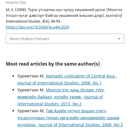
How to Cite
М, Х. (2008). Түрэг угсаатны хүн чулуу хөшөөний урлаг (Монгол
Улсын нутаг дэвсгэрт байгаа хөшөөний жишээн дээр).
Journal of
International Studies
,
4
(4), 94-99.
https://doi.org/10.5564/jis.v4i4.2029
More Citation Formats
Most read articles by the same author(s)
Хурметхан М,
Nomadic civilization of Central Asia
,
Journal of International Studies: 2008, No 1
Хурметхан М,
Монгол Улс дахь Ислам: түүх,
өнөөгийн байдал, хэтийн төлөв
,
Journal of
International Studies: 2013, No 2
Хурметхан М,
Төв Азийн уугуул оршин суугч
угсаатнуудын түүхэн хөгжлийн динамикийн зарим
асуудалд
,
Journal of International Studies: 2008, No 3