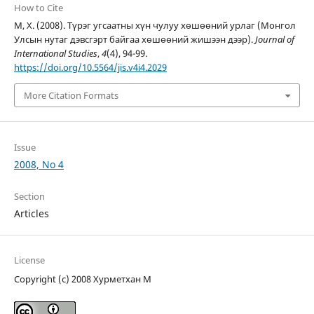
How to Cite
М, Х. (2008). Түрэг угсаатны хүн чулуу хөшөөний урлаг (Монгол
Улсын нутаг дэвсгэрт байгаа хөшөөний жишээн дээр).
Journal of
International Studies
,
4
(4), 94-99.
https://doi.org/10.5564/jis.v4i4.2029
More Citation Formats
Issue
2008, No 4
Section
Articles
License
Copyright (c) 2008 Хурметхан М