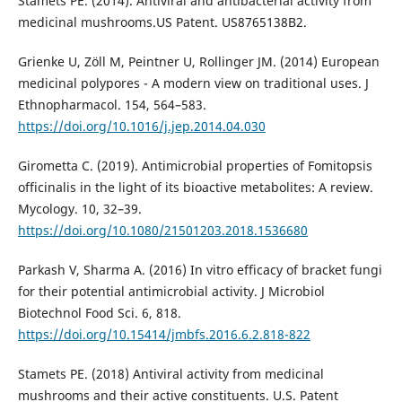
Stamets PE. (2014). Antiviral and antibacterial activity from
medicinal mushrooms.US Patent. US8765138B2.
Grienke U, Zöll M, Peintner U, Rollinger JM. (2014) European
medicinal polypores - A modern view on traditional uses. J
Ethnopharmacol. 154, 564–583.
https://doi.org/10.1016/j.jep.2014.04.030
Girometta C. (2019). Antimicrobial properties of Fomitopsis
officinalis in the light of its bioactive metabolites: A review.
Mycology. 10, 32–39.
https://doi.org/10.1080/21501203.2018.1536680
Parkash V, Sharma A. (2016) In vitro efficacy of bracket fungi
for their potential antimicrobial activity. J Microbiol
Biotechnol Food Sci. 6, 818.
https://doi.org/10.15414/jmbfs.2016.6.2.818-822
Stamets PE. (2018) Antiviral activity from medicinal
mushrooms and their active constituents. U.S. Patent