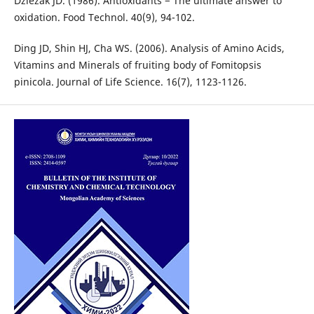
Dziezak JD. (1986). Antioxidants − The ultimate answer to
oxidation. Food Technol. 40(9), 94-102.
Ding JD, Shin HJ, Cha WS. (2006). Analysis of Amino Acids,
Vitamins and Minerals of fruiting body of Fomitopsis
pinicola. Journal of Life Science. 16(7), 1123-1126.