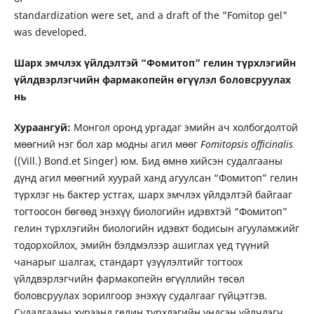
standardization were set, and a draft of the "Fomitop gel"
was developed.
Шарх эмчлэх үйлдэлтэй “Фомитоп” гелин түрхлэгийн
үйлдвэрлэгчийн фармакопейн өгүүлэл боловсруулах
нь
Хураангуй:
Монгол оронд ургадаг эмийн ач холбогдолтой
мөөгний нэг бол хар модны агил мөөг
Fomitopsis officinalis
((Vill.) Bond.et Singer) юм. Бид өмнө хийсэн судалгааны
дүнд агил мөөгний хуурай ханд агуулсан “Фомитоп” гелин
түрхлэг нь бактер устгах, шарх эмчлэх үйлдэлтэй байгааг
тогтоосон бөгөөд энэхүү биологийн идэвхтэй “Фомитоп”
гелин түрхлэгийн биологийн идэвхт бодисын агууламжийг
тодорхойлох, эмийн бэлдмэлээр ашиглах үед түүний
чанарыг шалгах, стандарт үзүүлэлтийг тогтоох
үйлдвэрлэгчийн фармакопейн өгүүллийн төсөл
боловсруулах зорилгоор энэхүү судалгааг гүйцэтгэв.
Судалгааны хүрээнд гелин түрхлэгийн үндсэн үйлчлэгч