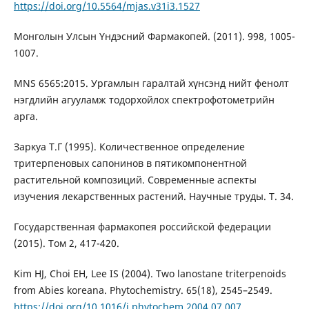
https://doi.org/10.5564/mjas.v31i3.1527
Монголын Улсын Үндэсний Фармакопей. (2011). 998, 1005-
1007.
MNS 6565:2015. Ургамлын гаралтай хүнсэнд нийт фенолт
нэгдлийн агууламж тодорхойлох спектрофотометрийн
арга.
Заркуа Т.Г (1995). Количественное определение
тритерпеновых сапонинов в пятикомпонентной
растительной композиций. Современные аспекты
изучения лекарственных растений. Научные труды. Т. 34.
Государственная фармакопея российской федерации
(2015). Том 2, 417-420.
Kim HJ, Choi EH, Lee IS (2004). Two lanostane triterpenoids
from Abies koreana. Phytochemistry. 65(18), 2545–2549.
https://doi.org/10.1016/j.phytochem.2004.07.007