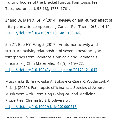
fruiting bodies of the bracket fungus Fomitopsis feei.
Tetrahedron Lett. 58(18), 1758–1761.
Zhang W, Men X, Lei P (2014). Review on anti-tumor effect of
triterpene acid compounds. J Cancer Res Ther. 10(5), 14-19.
https://doi.org/10.4103/0973-1482.139746
.
Shi ZT, Bao HY, Feng S (2017). Antitumor activity and
structure-activity relationship of seven lanostane-type
triterpenes from Fomitopsis pinicola and Fomitopsis
officinalis. J Chin Mater Med. 42(5), 915–922.
https://doi.org/10.19540/j.cnki.cjcmm.20170121.017
.
Muszynska B, Fijakowska A, Sukowska-Ziaja K, Wodarczyk A,
Pitka J. (2020). Fomitopsis officinalis: a Species of Arboreal
Mushroom with Promising Biological and Medicinal
Properties. Chemistry & Biodiversity.
https://doi.org/10.1002/cbdv.202000213
.