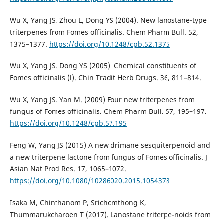
Wu X, Yang JS, Zhou L, Dong YS (2004). New lanostane-type
triterpenes from Fomes officinalis. Chem Pharm Bull. 52,
1375–1377.
https://doi.org/10.1248/cpb.52.1375
Wu X, Yang JS, Dong YS (2005). Chemical constituents of
Fomes officinalis (Ⅰ). Chin Tradit Herb Drugs. 36, 811–814.
Wu X, Yang JS, Yan M. (2009) Four new triterpenes from
fungus of Fomes officinalis. Chem Pharm Bull. 57, 195–197.
https://doi.org/10.1248/cpb.57.195
Feng W, Yang JS (2015) A new drimane sesquiterpenoid and
a new triterpene lactone from fungus of Fomes officinalis. J
Asian Nat Prod Res. 17, 1065–1072.
https://doi.org/10.1080/10286020.2015.1054378
Isaka M, Chinthanom P, Srichomthong K,
Thummarukcharoen T (2017). Lanostane triterpe-noids from