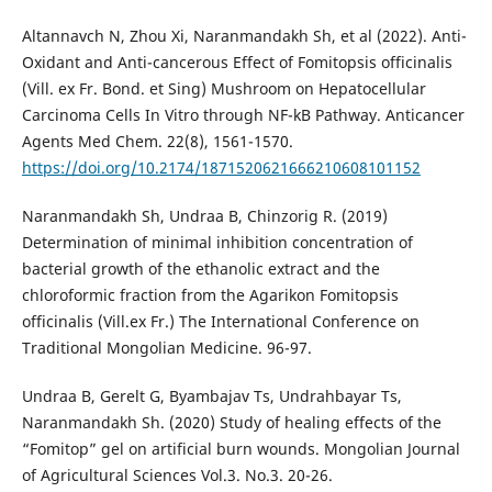
Altannavch N, Zhou Xi, Naranmandakh Sh, et al (2022). Anti-
Oxidant and Anti-cancerous Effect of Fomitopsis officinalis
(Vill. ex Fr. Bond. et Sing) Mushroom on Hepatocellular
Carcinoma Cells In Vitro through NF-kB Pathway. Anticancer
Agents Med Chem. 22(8), 1561-1570.
https://doi.org/10.2174/1871520621666210608101152
Naranmandakh Sh, Undraa B, Chinzorig R. (2019)
Determination of minimal inhibition concentration of
bacterial growth of the ethanolic extract and the
chloroformic fraction from the Agarikon Fomitopsis
officinalis (Vill.ex Fr.) The International Conference on
Traditional Mongolian Medicine. 96-97.
Undraa B, Gerelt G, Byambajav Ts, Undrahbayar Ts,
Naranmandakh Sh. (2020) Study of healing effects of the
“Fomitop” gel on artificial burn wounds. Mongolian Journal
of Agricultural Sciences Vol.3. No.3. 20-26.