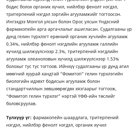
бодис болох органик хүчил, нийлбэр фенолт нэгдэл,
тритерпений нэгдэл зэргийн агууламжийг тогтоосон.
Ингэхдээ Монгол улсын болон Орос улсын Үндэсний
фармакопейн арга аргачлалыг ашигласан. Судалгааны үр
дүнд гелин түрхлэгт ерөнхий органик хүчлийн агууламж
0.34%, нийлбэр фенолт нэгдлийн агууламж галлийн
хүчилд шилжүүлснээр 2.3%, тритерпений нэгдлийн
агууламж олеаноловын хүчилд шилжүүлснээр 1.53%
болохыг тус тус тогтоов. Ийнхүү судалгааны үр дүнд агил
мөөгний хуурай хандтай “Фомитоп” гелин түрхлэгийн
биологийн идэвхт бодисын агууламж болон
стандартчиллын зөвшөөрөгдөх хязгаарыг тогтоож,
“Фомитоп гелин түрхлэг” нэртэй ҮФӨ-ийн төслийг
боловсруулав.
Түлхүүр үг:
фармакопейн шаардлага, тритерпений
нэгдэл, нийлбэр фенолт нэгдэл, органик хүчил