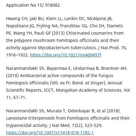
Application No 15/ 918082.
Hwang CH, Jaki BU, Klein LL, Lankin DC, McAlpine JB,
Napolitano JG, Fryling NA, Franzblau SG, Cho SH, Stamets
PE, Wang YH, Pauli GF (2013) Chlorinated coumarins from
the polypore mushroom Fomitopsis officinalis and their
activity against Mycobacterium tuberculosis. J Nat Prod. 76,
1916–1922.
https://doi.org/10.1021/np400497f
Naranmandakh Sh, Bayarmaa E, Undarmaa B, Brantner AH.
(2010) Antibacterial active compounds of the fungus
Fomitopsis officinalis (Vill. ex Fr; Bond. et Singer). Annual
Scientific Reports, ICCT, Mongolian Academy of Sciences. Vol
11, 67–71.
Naranmandakh Sh, Murata T, Odonbayar B, et al (2018).
Lanostane triterpenoids from Fomitopsis officinalis and their
trypanocidal activity. J Nat Med. 72(2), 523–529.
https://doi.org/10.1007/s11418-018-1182-1