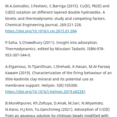
M.A.González, I.Pavlovic, C.Barriga (2015). Cu(II), Pb(II) and
Cd(II) sorption on different layered double hydroxides. A
kinetic and thermodynamic study and competing factors.
Chemical Engineering Journal, 269:221-228.
https://doi.org/10.1016/j.cej.2015.01.094
P.Saha, S.Chowdhury (2011). Insight into adsorption.
Thermodynamics. edited by Mizutani Tadashi. ISBN:978-
953-307-544-0.
A.Elgamouz, N.TijaniIhsan, I.Shehadi, K.Hasan, M.Al-Farooq
Kawam (2019). Characterization of the firing behaviour of an
illite-kaolinite clay mineral and its potential use as
membrane support. Heliyon. 5(8):105300.
https://doi.org/10.1016/j.heliyon.2019.e02281
B.Munkhpurev, Kh.Zoltuya, D.Anak, M.Sari, N.Miyamoto,
N.Kano, H.J.Kim, Yu.Ganchimeg (2021). Adsorption of Cr(III)
from an aqueous solution by chitosan beads modified with