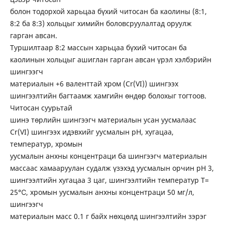
болон тодорхой харьцаа бүхий читосан ба каолины (8:1,
8:2 ба 8:3) хольцыг химийн боловсруулалтад оруулж
гарган авсан.
Туршилтаар 8:2 массын харьцаа бүхий читосан ба
каолинын хольцыг ашиглан гарган авсан үрэл хэлбэрийн
шингээгч
материалын +6 валенттай хром (Cr(VI)) шингээх
шингээлтийн багтаамж хамгийн өндөр болохыг тогтоов.
Читосан суурьтай
шинэ төрлийн шингээгч материалын усан уусмалаас
Cr(VI) шингээх идэвхийг уусмалын рН, хугацаа,
температур, хромын
уусмалын анхны концентраци ба шингээгч материалын
массаас хамааруулан судалж үзэхэд уусмалын орчин pH 3,
шингээлтийн хугацаа 3 цаг, шингээлтийн температур T=
25℃, хромын уусмалын анхны концентраци 50 мг/л,
шингээгч
материалын масс 0.1 г байх нөхцөлд шингээлтийн зэрэг