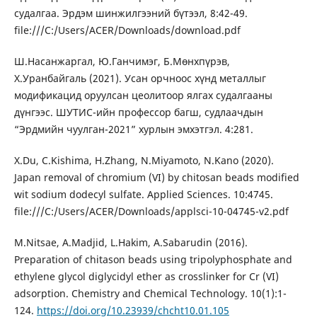
судалгаа. Эрдэм шинжилгээний бүтээл, 8:42-49.
file:///C:/Users/ACER/Downloads/download.pdf
Ш.Насанжаргал, Ю.Ганчимэг, Б.Мөнхпүрэв,
Х.Уранбайгаль (2021). Усан орчноос хүнд металлыг
модификацид оруулсан цеолитоор ялгах судалгааны
дүнгээс. ШУТИС-ийн профессор багш, судлаачдын
“Эрдмийн чуулган-2021” хурлын эмхэтгэл. 4:281.
X.Du, C.Kishima, H.Zhang, N.Miyamoto, N.Kano (2020).
Japan removal of chromium (VI) by chitosan beads modified
wit sodium dodecyl sulfate. Applied Sciences. 10:4745.
file:///C:/Users/ACER/Downloads/applsci-10-04745-v2.pdf
M.Nitsae, A.Madjid, L.Hakim, A.Sabarudin (2016).
Preparation of chitason beads using tripolyphosphate and
ethylene glycol diglycidyl ether as crosslinker for Cr (VI)
adsorption. Chemistry and Chemical Technology. 10(1):1-
124.
https://doi.org/10.23939/chcht10.01.105