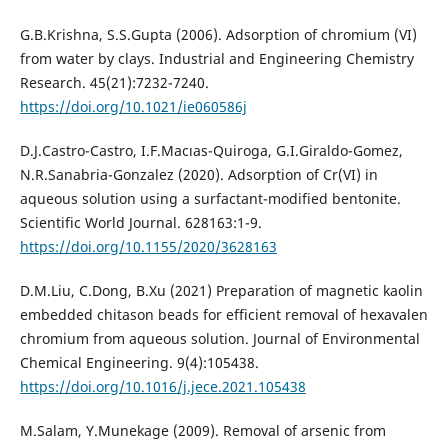
G.B.Krishna, S.S.Gupta (2006). Adsorption of chromium (VI)
from water by clays. Industrial and Engineering Chemistry
Research. 45(21):7232-7240.
https://doi.org/10.1021/ie060586j
D.J.Castro-Castro, I.F.Macıas-Quiroga, G.I.Giraldo-Gomez,
N.R.Sanabria-Gonzalez (2020). Adsorption of Cr(VI) in
aqueous solution using a surfactant-modified bentonite.
Scientific World Journal. 628163:1-9.
https://doi.org/10.1155/2020/3628163
D.M.Liu, C.Dong, B.Xu (2021) Preparation of magnetic kaolin
embedded chitason beads for efficient removal of hexavalen
chromium from aqueous solution. Journal of Environmental
Chemical Engineering. 9(4):105438.
https://doi.org/10.1016/j.jece.2021.105438
M.Salam, Y.Munekage (2009). Removal of arsenic from