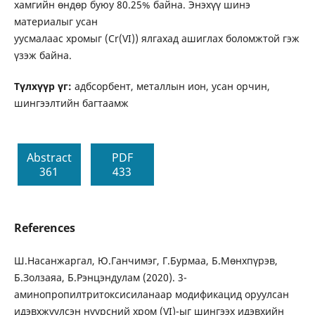
хамгийн өндөр буюу 80.25% байна. Энэхүү шинэ
материалыг усан
уусмалаас хромыг (Cr(VI)) ялгахад ашиглах боломжтой гэж
үзэж байна.
Түлхүүр үг:
адбсорбент, металлын ион, усан орчин,
шингээлтийн багтаамж
Abstract
PDF
361
433
References
Ш.Насанжаргал, Ю.Ганчимэг, Г.Бурмаа, Б.Мөнхпүрэв,
Б.Золзаяа, Б.Рэнцэндулам (2020). 3-
аминопропилтритоксисиланаар модификацид оруулсан
идэвхжүүлсэн нүүрсний хром (VI)-ыг шингээх идэвхийн