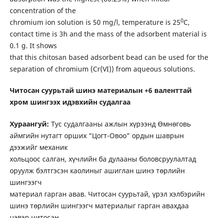
concentration of the
0
chromium ion solution is 50 mg/l, temperature is 25
C,
contact time is 3h and the mass of the adsorbent material is
0.1 g. It shows
that this chitosan based adsorbent bead can be used for the
separation of chromium (Cr(VI)) from aqueous solutions.
Читосан суурьтай шинэ материалын +6 валенттай
хром шингээх идэвхийн судалгаа
Хураангуй:
Тус судалгааны ажлын хүрээнд Өмнөговь
аймгийн нутагт орших “Цогт-Овоо” ордын шаврын
дээжийг механик
хольцоос салган, хүчлийн ба дулааны боловсруулалтад
оруулж бэлтгэсэн каолиныг ашиглан шинэ төрлийн
шингээгч
материал гарган авав. Читосан суурьтай, үрэл хэлбэрийн
шинэ төрлийн шингээгч материалыг гарган авахдаа
цэвэр читосан