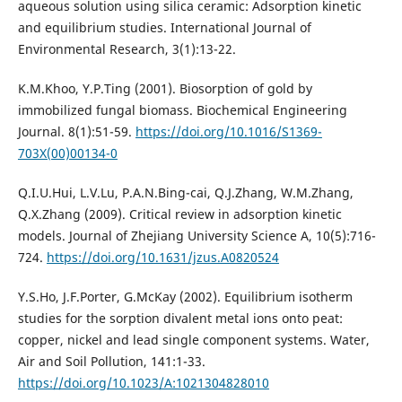
aqueous solution using silica ceramic: Adsorption kinetic
and equilibrium studies. International Journal of
Environmental Research, 3(1):13-22.
K.M.Khoo, Y.P.Ting (2001). Biosorption of gold by
immobilized fungal biomass. Biochemical Engineering
Journal. 8(1):51-59.
https://doi.org/10.1016/S1369-
703X(00)00134-0
Q.I.U.Hui, L.V.Lu, P.A.N.Bing-cai, Q.J.Zhang, W.M.Zhang,
Q.X.Zhang (2009). Critical review in adsorption kinetic
models. Journal of Zhejiang University Science A, 10(5):716-
724.
https://doi.org/10.1631/jzus.A0820524
Y.S.Ho, J.F.Porter, G.McKay (2002). Equilibrium isotherm
studies for the sorption divalent metal ions onto peat:
copper, nickel and lead single component systems. Water,
Air and Soil Pollution, 141:1-33.
https://doi.org/10.1023/A:1021304828010