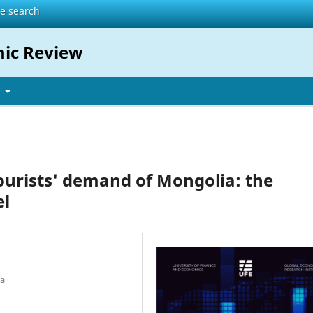
te search
mic Review
t
Tourists' demand of Mongolia: the
el
ia