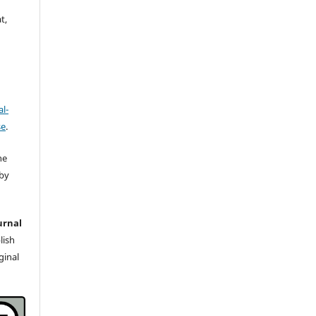
t,
l-
se
.
he
 by
urnal
lish
iginal