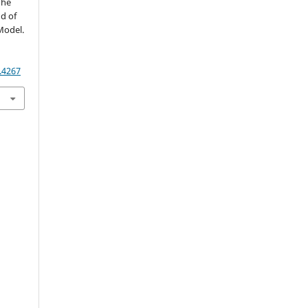
The
d of
Model.
.4267