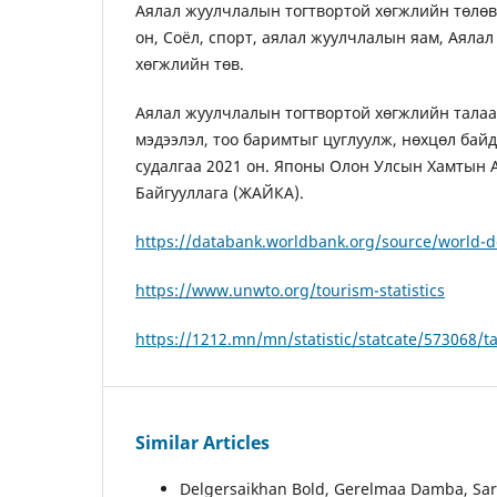
Аялал жуулчлалын тогтвортой хөгжлийн төлөвл
он, Соёл, спорт, аялал жуулчлалын яам, Аяла
хөгжлийн төв.
Аялал жуулчлалын тогтвортой хөгжлийн талаа
мэдээлэл, тоо баримтыг цуглуулж, нөхцөл байд
судалгаа 2021 он. Японы Олон Улсын Хамтын
Байгууллага (ЖАЙКА).
https://databank.worldbank.org/source/world-d
https://www.unwto.org/tourism-statistics
https://1212.mn/mn/statistic/statcate/573068/t
Similar Articles
Delgersaikhan Bold, Gerelmaa Damba, Sa