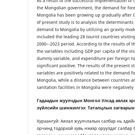
As a result of the successful implementation of
the Mongolian government, the demand for foreig
Mongolia has been growing up gradually after C
of present study is to analysis the determinants
demand to Mongolia by utilizing an gravity mod
included the leading 28 tourist countries visitin
2000–-2023 period. According to the results of t
the variables including GDP per capita of the vis
dummy variable, and expenditure per foreign tour
significant positive. The results of the present s
variables are positively related to the demand fo
Mongolia, while a distance between countries an
sanitation facilities in Mongolia were negatively 
Гадаадын жуулчдын Монгол Улсад аялах эр
зүйлсийн шинжилгээ: Таталцлын загварын
Хураангуй: Аялал жуулчлалын салбар нь эдийн
орчинд тодорхой хувь нэмэр оруулдаг салбар 