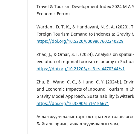
Travel & Tourism Development Index 2024 M A Y 
Economic Forum
Wardani, D. T. K., & Handayani, N. S. A. (2020).
Foreign Tourism Demand to Indonesia: Gravity 
https://doi.org/10.5220/0009867602240229
Zhao, J., & Omar, S. I. (2024). Analysis on spatia
evolution of regional tourism economy in Sichua
https://doi.org/10.21203/rs.3.rs-4470344/v1
Zhu, B., Wang, C. C., & Hung, C. Y. (2024b). Env
and Economic Impacts of Inbound Tourism in Ch
Gravity Model Approach. Sustainability (Switzerl
https://doi.org/10.3390/su16156671
Аялал жуулчлалыг сэргээх стратеги төлөвлөгөө
Байгаль орчин, аялал жуулчлалын яам.