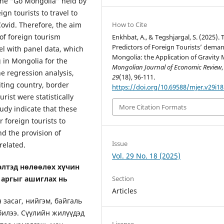
 the “Go Mongolia” held by
n tourists to travel to
How to Cite
ovid. Therefore, the aim
 of foreign tourism
Enkhbat, A., & Tegshjargal, S. (2025). 
Predictors of Foreign Tourists’ deman
el with panel data, which
Mongolia: the Application of Gravity 
g in Mongolia for the
Mongolian Journal of Economic Review
,
he regression analysis,
29
(18), 96-111.
iting country, border
https://doi.org/10.69588/mjer.v29i18
ist were statistically
More Citation Formats
tudy indicate that these
r foreign tourists to
d the provision of
Issue
related.
Vol. 29 No. 18 (2025)
элтэд нөлөөлөх хүчин
 аргыг ашиглах нь
Section
Articles
 засаг, нийгэм, байгаль
билээ. Сүүлийн жилүүдэд