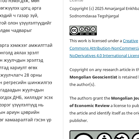
License
тоо нэмэгдэж, мөн
өгжүүлэх цогц арга
Copyright (c) 2025 Amarjargal Enkhba
эдий ч газар зүй,
Sodnomdavaa Tegshjargal
той олон үзүүлэлтүүдийг
өлдөх чадварыг
This work is licensed under a
Creative
 арга хэмжээг амжилттай
Commons Attribution-NonCommercia
нголд аялах эрэлт
NoDerivatives 4.0 International Licen
н жуулчдын эрэлтэд
лтад хариулт өгөх
Copyright on any research article in t
 жуулчлагч 28 орны
Mongolian Geoscientist
is retained
ан регресийн шинжилгээ
the author(s).
р гадаадын жуулчдын
огдох ДНБ, хиллэдэг эсэх
The authors grant the
Mongolian Jo
зэрэг үзүүлэлтүүд нь
of Economic Review
a license to pub
лын ариун цэврийн
the article and identify itself as the or
өг хамааралтай гэсэн үр
publisher.