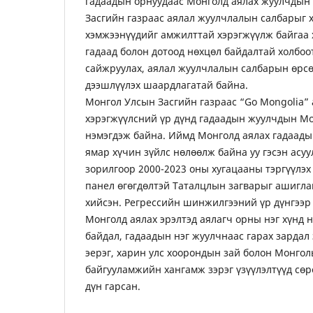
гадаадын орнуудаас Монголд аялах жуулчдын 
Засгийн газраас аялал жуулчлалын салбарыг х
хэмжээнүүдийг амжилттай хэрэгжүүлж байгаа х
гадаад болон дотоод нөхцөл байдалтай холбоо
сайжруулах, аялал жуулчлалын салбарын өрс
дээшлүүлэх шаардлагатай байна.
Монгол Улсын Засгийн газраас “Go Mongolia”
хэрэгжүүлсний үр дүнд гадаадын жуулчдын Мо
нэмэгдэж байна. Иймд Монголд аялах гадаады
ямар хүчин зүйлс нөлөөлж байна уу гэсэн асуу
зорилгоор 2000-2023 оны хугацааны тэргүүлэх
панел өгөгдөлтэй Таталцлын загварыг ашигл
хийсэн. Регрессийн шинжилгээний үр дүнгээ
Монголд аялах эрэлтэд аялагч орны нэг хүнд н
байдал, гадаадын нэг жуулчнаас гарах зардал 
эерэг, харин улс хоорондын зай болон Монго
байгууламжийн хангамж зэрэг үзүүлэлтүүд сөр
дүн гарсан.