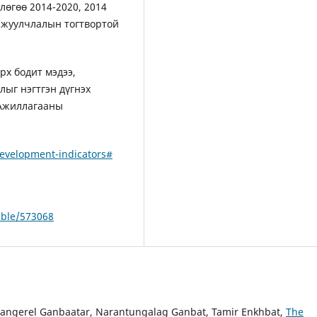
өгөө 2014-2020, 2014
л жуулчлалын тогтвортой
рх бодит мэдээ,
лыг нэгтгэн дүгнэх
 Ажиллагааны
evelopment-indicators#
able/573068
rangerel Ganbaatar, Narantungalag Ganbat, Tamir Enkhbat,
The