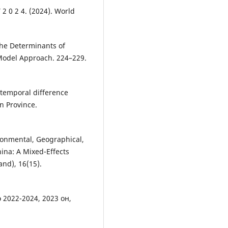
2 0 2 4. (2024). World
 The Determinants of
Model Approach. 224–229.
l-temporal difference
n Province.
ironmental, Geographical,
ina: A Mixed-Effects
and), 16(15).
 2022-2024, 2023 он,