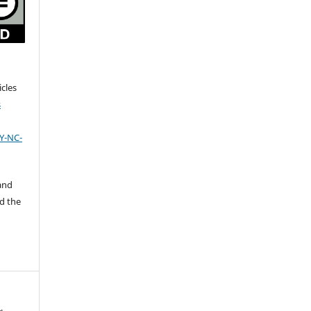
cles
s
Y-NC-
 and
d the