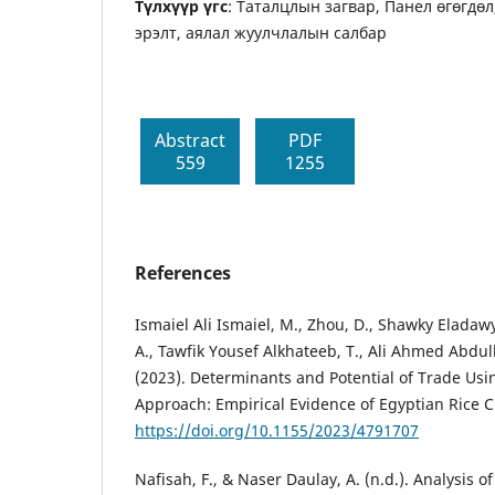
Түлхүүр үгс
: Таталцлын загвар, Панел өгөгдө
эрэлт, аялал жуулчлалын салбар
Abstract
PDF
559
1255
References
Ismaiel Ali Ismaiel, M., Zhou, D., Shawky Eladawy, 
A., Tawfik Yousef Alkhateeb, T., Ali Ahmed Abdu
(2023). Determinants and Potential of Trade Usi
Approach: Empirical Evidence of Egyptian Rice C
https://doi.org/10.1155/2023/4791707
Nafisah, F., & Naser Daulay, A. (n.d.). Analysis o