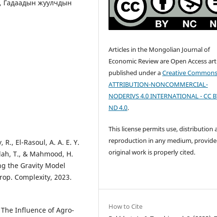
л, Гадаадын жуулчдын
Articles in the Mongolian Journal of
Economic Review are Open Access arti
published under a
Creative Common
ATTRIBUTION-NONCOMMERCIAL-
NODERIVS 4.0 INTERNATIONAL - CC B
ND 4.0
.
This license permits use, distribution
reproduction in any medium, provide
R., El-Rasoul, A. A. E. Y.
original work is properly cited.
llah, T., & Mahmood, H.
ng the Gravity Model
rop. Complexity, 2023.
How to Cite
f The Influence of Agro-