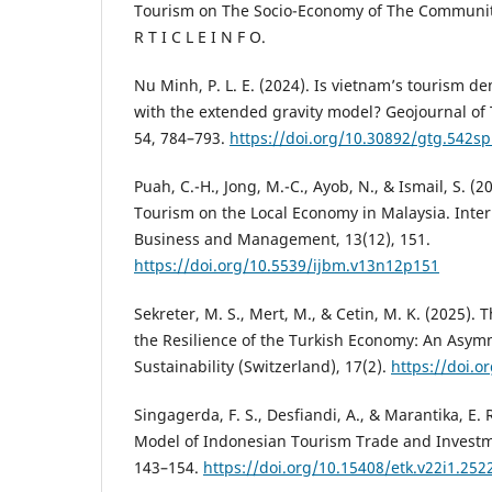
Tourism on The Socio-Economy of The Community
R T I C L E I N F O.
Nu Minh, P. L. E. (2024). Is vietnam’s tourism
with the extended gravity model? Geojournal of 
54, 784–793.
https://doi.org/10.30892/gtg.542sp
Puah, C.-H., Jong, M.-C., Ayob, N., & Ismail, S. (
Tourism on the Local Economy in Malaysia. Inter
Business and Management, 13(12), 151.
https://doi.org/10.5539/ijbm.v13n12p151
Sekreter, M. S., Mert, M., & Cetin, M. K. (2025).
the Resilience of the Turkish Economy: An Asym
Sustainability (Switzerland), 17(2).
https://doi.
Singagerda, F. S., Desfiandi, A., & Marantika, E. 
Model of Indonesian Tourism Trade and Invest
143–154.
https://doi.org/10.15408/etk.v22i1.252