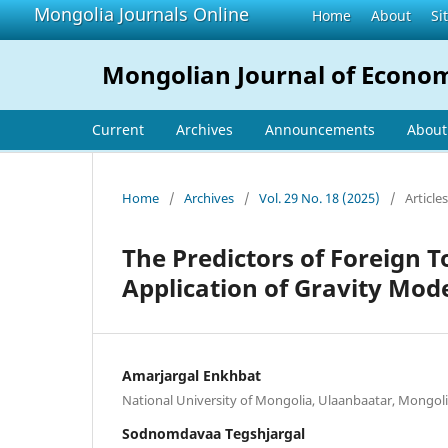
Mongolia Journals Online
Home
About
Si
Mongolian Journal of Econo
Current
Archives
Announcements
Abou
Home
/
Archives
/
Vol. 29 No. 18 (2025)
/
Articles
The Predictors of Foreign 
Application of Gravity Mod
Amarjargal Enkhbat
National University of Mongolia, Ulaanbaatar, Mongol
Sodnomdavaa Tegshjargal