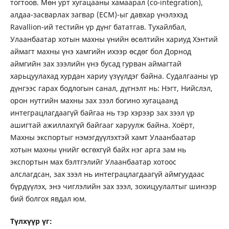
тогтоов. Мөн урт хугацааны хамаарал (co-integration),
алдаа-засварлах загвар (ECM)-ыг давхар үнэлэхэд
Ravallion-ий тестийн үр дүнг бататгав. Тухайлбал,
Улаанбаатар хотын махны үнийн өсөлтийн хариуд Хэнтий
аймагт махны үнэ хамгийн ихээр өсдөг бол Дорнод
аймгийн зах зээлийн үнэ бусад гурван аймагтай
харьцуулахад хурдан хариу үзүүлдэг байна. Судалгааны үр
дүнгээс гарах бодлогын санал, дүгнэлт нь: Нэгт, Нийслэл,
орон нутгийн махны зах зээл богино хугацаанд
интеграцлагдаагүй байгаа нь тэр хэрээр зах зээл үр
ашигтай ажиллахгүй байгааг харуулж байна. Хоёрт,
Махны экспортыг нэмэгдүүлэхтэй хамт Улаанбаатар
хотын махны үнийг өсгөхгүй байх нэг арга зам нь
экспортын мах бэлтгэлийг Улаанбаатар хотоос
алслагдсан, зах зээл нь интеграцлагдаагүй аймгуудаас
бүрдүүлэх, энэ чиглэлийн зах зээл, зохицуулалтыг шинээр
бий болгох явдал юм.
Түлхүүр үг: