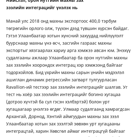
Нийслэл, орон нутгийн махны зах
зээлийн
интеграцийг үнэлэх нь
Манай улс 2018 онд махны экспортоос 400,0 тэрбум
төгрөгийн орлого олж, түүхэн дээд түвшин хүрсэн байдаг.
Гэтэл Улаанбаатар хотын хүнсний захуудад нийлүүлэлт
буурснаар махны үнэ өсч, засгийн газраас махны
экспортыг хязгаарлах хариу арга хэмжээ авсан юм. Энэхүү
судалгааны ажлаар Улаанбаатар ба орон нутгийн махны
зах зээлийн хоорондох интеграц хэр хэмжээнд байгааг
тодорхойлов. Бид үхрийн махны сарын үнийн мэдээлэл
ашиглан динамик регрессийн загварт тулгуурласан
Ravallion-ий тестээр зах зээлийн интеграцийг шалгав. Уг
тест нь хоёр зах зээлийн интеграцийг богино хугацаа
(дотроо хүчтэй ба сул гэсэн хэлбэртэй) болон урт
хугацаагаар үнэлгээ өгдөг. Улмаар судалгаанд хамрагдсан
Архангай, Дорнод, Хэнтий аймгуудын махны зах зээл
Улаанбаатар хотын зах зээлтэй зөвхөн урт хугацааны
интеграцтай, харин Хөвсгөл аймаг интеграцгүй байгааг