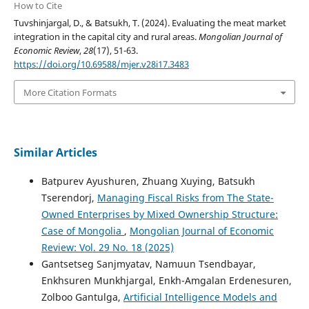
How to Cite
Tuvshinjargal, D., & Batsukh, T. (2024). Evaluating the meat market
integration in the capital city and rural areas.
Mongolian Journal of
Economic Review
,
28
(17), 51-63.
https://doi.org/10.69588/mjer.v28i17.3483
More Citation Formats
Similar Articles
Batpurev Ayushuren, Zhuang Xuying, Batsukh
Tserendorj,
Managing Fiscal Risks from The State-
Owned Enterprises by Mixed Ownership Structure:
Case of Mongolia
,
Mongolian Journal of Economic
Review: Vol. 29 No. 18 (2025)
Gantsetseg Sanjmyatav, Namuun Tsendbayar,
Enkhsuren Munkhjargal, Enkh-Amgalan Erdenesuren,
Zolboo Gantulga,
Artificial Intelligence Models and