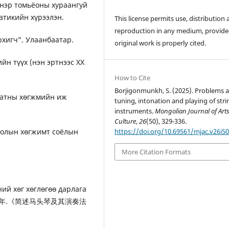
 нэр томьёоны хураангуй
атикийн хүрээлэн.
This license permits use, distribution
reproduction in any medium, provide
рхигч”. Улаанбаатар.
original work is properly cited.
н түүх (нэн эртнээс ХХ
How to Cite
Borjigonmunkh, S. (2025). Problems 
аатны хөгжмийн иж
tuning, intonation and playing of stri
instruments.
Mongolian Journal of Art
Culture
,
26
(50), 329-336.
нголын хөгжимт соёлын
https://doi.org/10.69561/mjac.v26i50
More Citation Formats
ний хөг хөглөгөө дарлага
.1962年.《简述马头琴及其演奏法