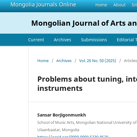
Mongolia Journals Online
Home
About
Si
Mongolian Journal of Arts an
Current
Archives
Submissions
Editorial
Home
/
Archives
/
Vol. 26 No. 50 (2025)
/
Articles
Problems about tuning, int
instruments
Sansar Borjigonmunkh
School of Music Arts, Mongolian National University of
Ulaanbaatar, Mongolia
https://orcid.org/0009-0009-5230-8529