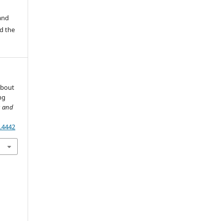
 and
d the
about
ng
s and
.4442