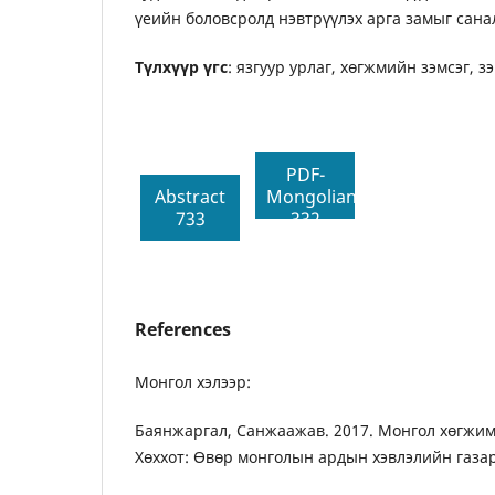
үеийн боловсролд нэвтрүүлэх арга замыг сана
Түлхүүр үгс
: язгуур урлаг, хөгжмийн зэмсэг, з
PDF-
Abstract
Mongolian
733
332
References
Монгол хэлээр:
Баянжаргал, Санжаажав. 2017. Монгол хөгжим
Хөххот: Өвөр монголын ардын хэвлэлийн газар