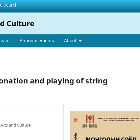
te search
d Culture
 Team
Announcements
About
onation and playing of string
 Arts and Culture,