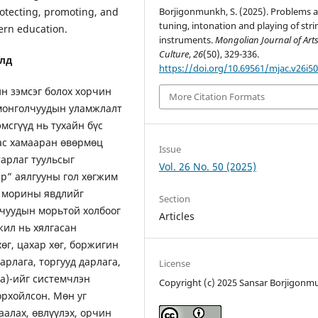
Borjigonmunkh, S. (2025). Problems 
rotecting, promoting, and
tuning, intonation and playing of stri
ern education.
instruments.
Mongolian Journal of Art
Culture
,
26
(50), 329-336.
алд
https://doi.org/10.69561/mjac.v26i50
н зэмсэг болох хорчин
More Citation Formats
 монголчуудын уламжлалт
мсгүүд нь тухайн бүс
аас хамааран өвөрмөц
Issue
арлаг туульсыг
Vol. 26 No. 50 (2025)
р” аялгууны гол хөгжим
, морины явдлийг
Section
лчуудын морьтой холбоог
Articles
жил нь хялгасан
хөг, цахар хөг, боржигин
арлага, торгууд дарлага,
License
га)-ийг системчлэн
Copyright (c) 2025 Sansar Borjigon
орхойлсон. Мөн уг
аалах, өвлүүлэх, орчин