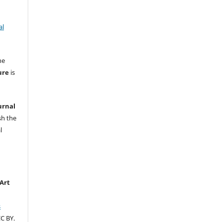
al
he
ure
is
urnal
sh the
l
Art
s
C BY.