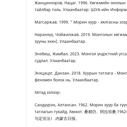
Жанцанноров, Нацаг. 1996. Хөгжмийн онолын
тайлбар толь. Улаанбаатар: ШУА-ийн Информ
Магсаржав. 1999. “ Морин хуур - хялгасны эзэ
Наранхүү, Чойжилжав. 2019. Монголын хөгжмий
зууны эхэн). Улаанбаатар.
Энэбиш, Жамбал. 2023. Монгол үндэстний угс
судлал. Улаанбаатар.
Энхцэцэг, Данзан. 2018. Хуурын татлага - Мо
феномен болох нь. Улаанбаатар.
Хятад хэлээр:
Сандүүрэн, Алтансан. 1962. Морин хуур ба түү
татлагын тухайд. Хөххот. 桑都仍、阿拉坦桑
与定弦法》.内蒙古日报。