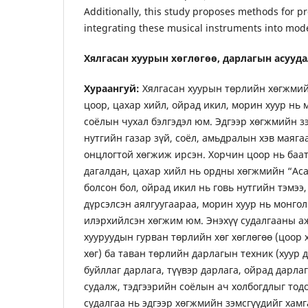
Additionally, this study proposes methods for p
integrating these musical instruments into mod
Хялгасан хуурын хөглөгөө, дарлагын асууд
Хураангуй:
Хялгасан хуурын төрлийн хөгжмий
цоор, цахар хийл, ойрад икил, морин хуур нь
соёлын чухал бэлгэдэл юм. Эдгээр хөгжмийн зэ
нутгийн газар зүй, соёл, амьдралын хэв маяг
онцлогтой хөгжиж ирсэн. Хорчин цоор нь баат
дагалдан, цахар хийл нь ордны хөгжмийн “Аса
болсон бол, ойрад икил нь говь нутгийн тэмээ
дүрсэлсэн аялгуугаараа, морин хуур нь монго
илэрхийлсэн хөгжим юм. Энэхүү судалгааны а
хууруудын гурван төрлийн хөг хөглөгөө (цоор 
хөг) ба таван төрлийн дарлагын техник (хуур д
буйллаг дарлага, түүвэр дарлага, ойрад дарла
судалж, тэдгээрийн соёлын ач холбогдлыг тод
судалгаа нь эдгээр хөгжмийн зэмсгүүдийг хамг