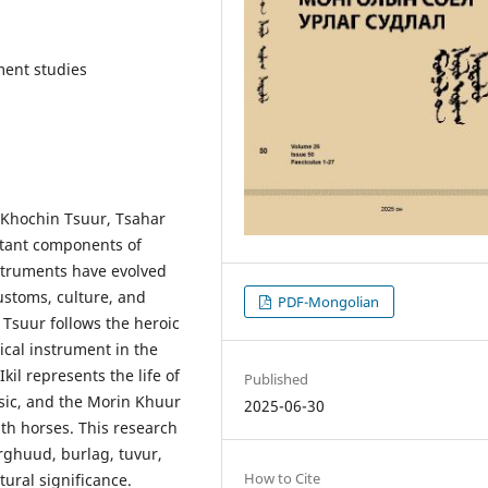
ment studies
 Khochin Tsuur, Tsahar
rtant components of
nstruments have evolved
ustoms, culture, and
PDF-Mongolian
n Tsuur follows the heroic
cal instrument in the
kil represents the life of
Published
sic, and the Morin Khuur
2025-06-30
th horses. This research
orghuud, burlag, tuvur,
How to Cite
tural significance.