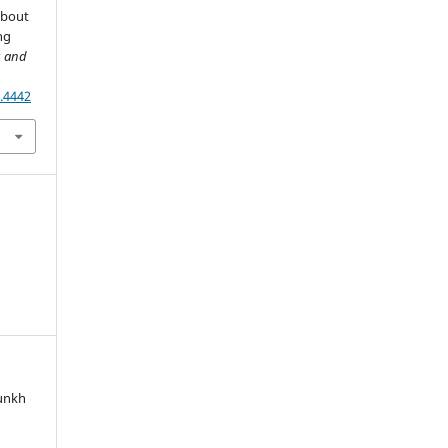
about
ng
s and
.4442
munkh