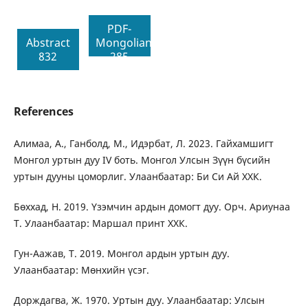
PDF-
Abstract
Mongolian
832
285
References
Алимаа, А., Ганболд, М., Идэрбат, Л. 2023. Гайхамшигт
Монгол уртын дуу IV боть. Монгол Улсын Зүүн бүсийн
уртын дууны цоморлиг. Улаанбаатар: Би Си Ай ХХК.
Бөххад, Н. 2019. Үзэмчин ардын домогт дуу. Орч. Ариунаа
Т. Улаанбаатар: Маршал принт ХХК.
Гун-Аажав, Т. 2019. Монгол ардын уртын дуу.
Улаанбаатар: Мөнхийн үсэг.
Дорждагва, Ж. 1970. Уртын дуу. Улаанбаатар: Улсын