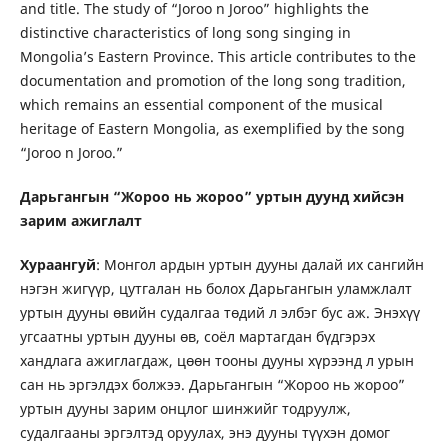
and title. The study of “Joroo n Joroo” highlights the
distinctive characteristics of long song singing in
Mongolia’s Eastern Province. This article contributes to the
documentation and promotion of the long song tradition,
which remains an essential component of the musical
heritage of Eastern Mongolia, as exemplified by the song
“Joroo n Joroo.”
Дарьгангын “Жороо нь жороо” уртын дуунд хийсэн
зарим ажиглалт
Хураангуй
: Монгол ардын уртын дууны далай их сангийн
нэгэн жигүүр, цутгалан нь болох Дарьгангын уламжлалт
уртын дууны өвийн судалгаа төдий л элбэг бус аж. Энэхүү
угсаатны уртын дууны өв, соёл мартагдан бүдгэрэх
хандлага ажиглагдаж, цөөн тооны дууны хүрээнд л урын
сан нь эргэлдэх болжээ. Дарьгангын “Жороо нь жороо”
уртын дууны зарим онцлог шинжийг тодруулж,
судалгааны эргэлтэд оруулах, энэ дууны түүхэн домог