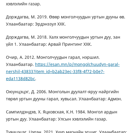
хэвлэлийн газар.
Дорждагва, М. 2019. Өвөр монголчуудын уртын дууны өв.
Улаанбаатар: Эрдэнэзул ХХК.
Дорждагва, М. 2018. Халх монголчуудын уртын дуу, зан
үйл 1. Улаанбаатар: Арвай Принтинг ХХК.
Очир, А. 2012. Монголчуудын гарал, нэршил.
Улаанбаатар.
https://esan.mn/p/mongolchuudyn-garal-
nershil-43833?item_id=b2ab23ec-33f8-4f72-b0e7-
eda1138d82bc
.
Оюунцэцэг, Д. 2006. Монголын дуулалт-яруу найргийн
төрөл уртын дууны гарал, хувьсал. Улаанбаатар: Адмон.
Сампилдэндэв, Х. Яцковская, К.Н. 1984. Монгол ардын
уртын дуу. Улаанбаатар: Улсын хэвлэлийн газар.
Туяацэцэг, Цэрэн. 2021. Хуур магнайн эгшиг. Улаанбаатар: