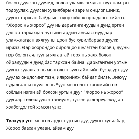
болон дуулсан дуучид, өвлөн уламжлагчдын түүх намтрыг
тодруулах, дуулсан хувилбарын зарим онцлог шинж,
дууны тархсан байдлыг тодорхойлох оролдлого хийлээ.
“Жороо нь жороо” дуу нь дарьгангачуудын дунд өргөн
дэлгэр тархахдаа нутгийн ардын авьяастнуудаар
уламжлагдан аялгууны цөөн бус хувилбараар дуулж
иржээ. Өөр хоорондоо ойролцоо шүлэгтэй боловч, дууны
нэр болон аялгууны ялгаатай төрх нь халх болон
ойрадуудын дунд бас тархсан байна. Дарьгангын уртын
дууны судалгаа нь монголын зүүн аймгийн бүсэд урт дуу
дуулах онцлогийг тээн, илэрхийлж байдаг билээ. Энэхүү
судалгааны өгүүлэл нь Зүүн монголын хөгжмийн өв
соёлын нэгэн ай болсон уртын дууг “Жороо нь жороо”
дуугаар төлөөлүүлэн таниулж, түгээн дэлгэрүүлэхэд ач
холбогдолтой хэмээн үзнэ.
Түлхүүр үгс
: монгол ардын уртын дуу, дууны хувилбар,
Жороо баахан улаан, айзам дуу