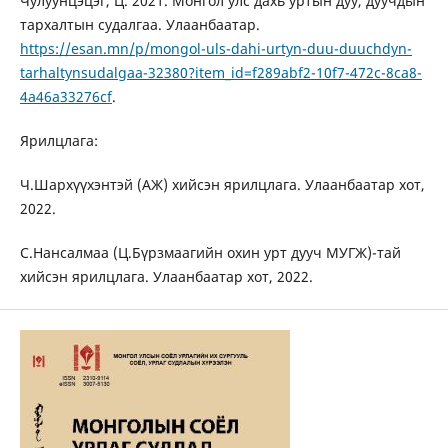
Чулуунцэцэг, Ц. 2021. Монгол улс дахь уртын дуу, дуучдын
тархалтын судалгаа. Улаанбаатар.
https://esan.mn/p/mongol-uls-dahi-urtyn-duu-duuchdyn-
tarhaltynsudalgaa-32380?item_id=f289abf2-10f7-472c-8ca8-
4a46a33276cf
.
Ярилцлага:
Ч.Шархүүхэнтэй (АЖ) хийсэн ярилцлага. Улаанбаатар хот,
2022.
С.Нансалмаа (Ц.Бүрзмаагийн охин урт дууч МУГЖ)-тай
хийсэн ярилцлага. Улаанбаатар хот, 2022.