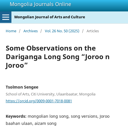
Mongolia Journals Online
Mongolian Journal of Arts and Culture
Home
/
Archives
/
Vol. 26 No. 50 (2025)
/
Articles
Some Observations on the
Dariganga Long Song “Joroo n
Joroo”
Tsolmon Sengee
School of Arts, Citi University, Ulaanbaatar, Mongolia
https://orcid.org/0009-0001-7018-0081
Keywords:
mongolian long song, song versions, Joroo
baahan ulaan, aizam song