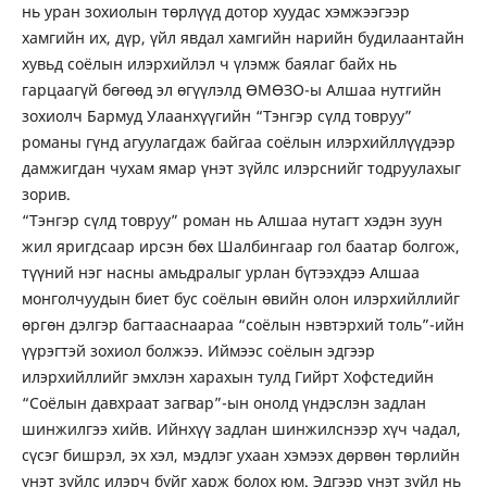
нь уран зохиолын төрлүүд дотор хуудас хэмжээгээр
хамгийн их, дүр, үйл явдал хамгийн нарийн будилаантайн
хувьд соёлын илэрхийлэл ч үлэмж баялаг байх нь
гарцаагүй бөгөөд эл өгүүлэлд ӨМӨЗО-ы Алшаа нутгийн
зохиолч Бармуд Улаанхүүгийн “Тэнгэр сүлд товруу”
романы гүнд агуулагдаж байгаа соёлын илэрхийллүүдээр
дамжигдан чухам ямар үнэт зүйлс илэрснийг тодруулахыг
зорив.
“Тэнгэр сүлд товруу” роман нь Алшаа нутагт хэдэн зуун
жил яригдсаар ирсэн бөх Шалбингаар гол баатар болгож,
түүний нэг насны амьдралыг урлан бүтээхдээ Алшаа
монголчуудын биет бус соёлын өвийн олон илэрхийллийг
өргөн дэлгэр багтааснаараа “соёлын нэвтэрхий толь”-ийн
үүрэгтэй зохиол болжээ. Иймээс соёлын эдгээр
илэрхийллийг эмхлэн харахын тулд Гийрт Хофстедийн
“Соёлын давхраат загвар”-ын онолд үндэслэн задлан
шинжилгээ хийв. Ийнхүү задлан шинжилснээр хүч чадал,
сүсэг бишрэл, эх хэл, мэдлэг ухаан хэмээх дөрвөн төрлийн
үнэт зүйлс илэрч буйг харж болох юм. Эдгээр үнэт зүйл нь