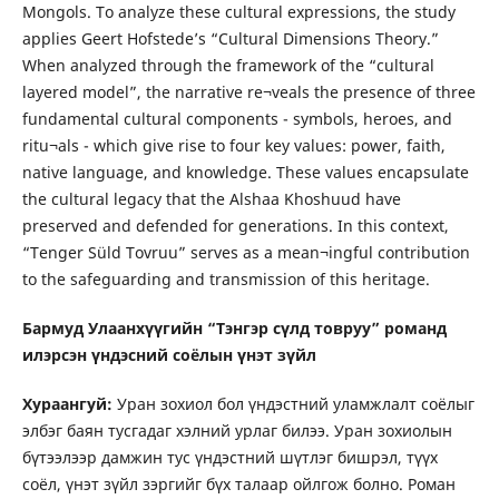
Mongols. To analyze these cultural expressions, the study
applies Geert Hofstede’s “Cultural Dimensions Theory.”
When analyzed through the framework of the “cultural
layered model”, the narrative re¬veals the presence of three
fundamental cultural components - symbols, heroes, and
ritu¬als - which give rise to four key values: power, faith,
native language, and knowledge. These values encapsulate
the cultural legacy that the Alshaa Khoshuud have
preserved and defended for generations. In this context,
“Tenger Süld Tovruu” serves as a mean¬ingful contribution
to the safeguarding and transmission of this heritage.
Бармуд Улаанхүүгийн “Тэнгэр сүлд товруу” романд
илэрсэн үндэсний соёлын үнэт зүйл
Хураангуй:
Уран зохиол бол үндэстний уламжлалт соёлыг
элбэг баян тусгадаг хэлний урлаг билээ. Уран зохиолын
бүтээлээр дамжин тус үндэстний шүтлэг бишрэл, түүх
соёл, үнэт зүйл зэргийг бүх талаар ойлгож болно. Роман