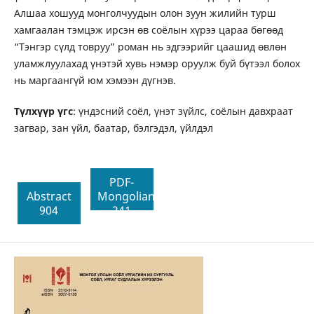
Алшаа хошууд монголчуудын олон зуун жилийн турш
хамгаалан тэмцэж ирсэн өв соёлын хүрээ цараа бөгөөд
“Тэнгэр сүлд товруу” роман нь эдгээрийг цаашид өвлөн
уламжлуулахад үнэтэй хувь нэмэр оруулж буй бүтээл болох
нь маргаангүй юм хэмээн дүгнэв.
Түлхүүр үгс
: үндэсний соёл, үнэт зүйлс, соёлын давхраат
загвар, зан үйл, баатар, бэлгэдэл, үйлдэл
PDF-
Abstract
Mongolian
904
241